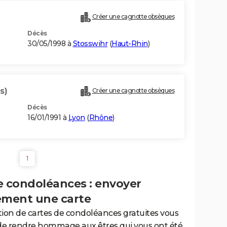
Créer une cagnotte obsèques
Décès
30/05/1998 à
Stosswihr
(
Haut-Rhin
)
s)
Créer une cagnotte obsèques
Décès
16/01/1991 à
Lyon
(
Rhône
)
1
e condoléances : envoyer
ement une carte
tion de cartes de condoléances gratuites vous
de rendre hommage aux êtres qui vous ont été