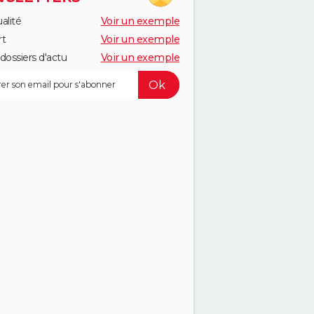
alité
Voir un exemple
rt
Voir un exemple
dossiers d'actu
Voir un exemple