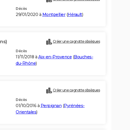
Décès
29/01/2020 à
Montpellier
(
Hérault
)
ans)
Créer une cagnotte obsèques
Décès
11/11/2018 à
Aix-en-Provence
(
Bouches-
du-Rhône
)
Créer une cagnotte obsèques
Décès
01/10/2016 à
Perpignan
(
Pyrénées-
Orientales
)