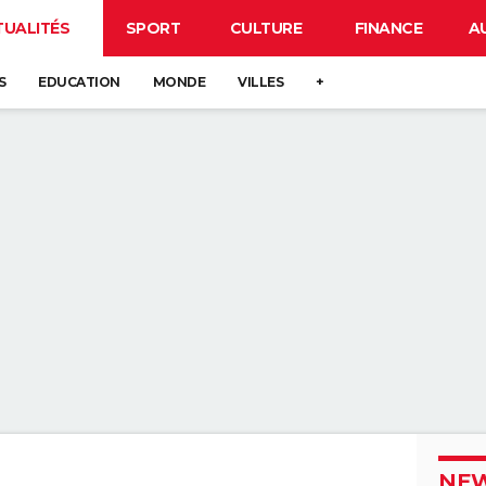
TUALITÉS
SPORT
CULTURE
FINANCE
A
S
EDUCATION
MONDE
VILLES
+
NEW