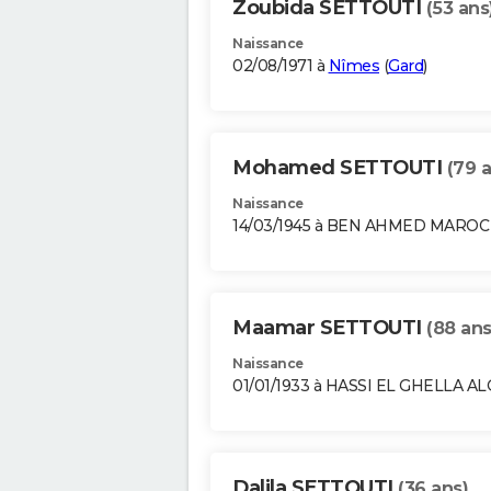
Zoubida SETTOUTI
(53 ans
Naissance
02/08/1971 à
Nîmes
(
Gard
)
Mohamed SETTOUTI
(79 
Naissance
14/03/1945 à BEN AHMED MAROC
Maamar SETTOUTI
(88 ans
Naissance
01/01/1933 à HASSI EL GHELLA A
Dalila SETTOUTI
(36 ans)