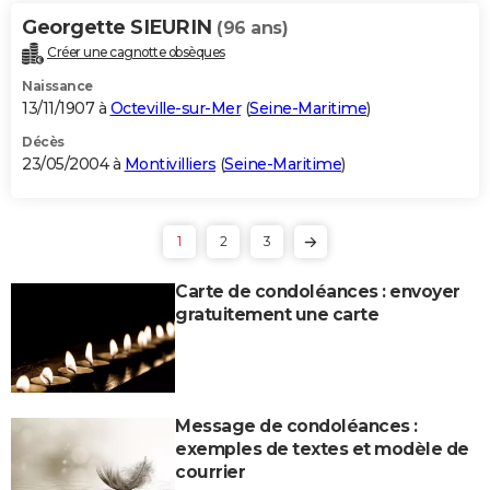
Georgette SIEURIN
(96 ans)
Créer une cagnotte obsèques
Naissance
13/11/1907 à
Octeville-sur-Mer
(
Seine-Maritime
)
Décès
23/05/2004 à
Montivilliers
(
Seine-Maritime
)
1
2
3
Carte de condoléances : envoyer
gratuitement une carte
Message de condoléances :
exemples de textes et modèle de
courrier