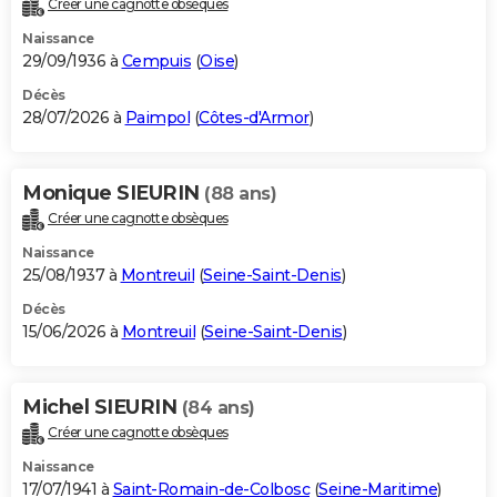
Créer une cagnotte obsèques
City break
Voyage de noces
Climat
Destinations
Voyage nature
Forum
+
PHOTO
Naissance
29/09/1936 à
Cempuis
(
Oise
)
GUIDES D'ACHAT
Décès
28/07/2026 à
Paimpol
(
Côtes-d'Armor
)
BONS PLANS
CARTE DE VOEUX
Monique SIEURIN
(88 ans)
Carte Bonne année
Carte Pâques
Carte de Noël
Carte Saint-Valentin
Carte d'anniversaire
DICTIONNAIRE
Créer une cagnotte obsèques
Biographies
Expressions
Dictionnaire
Citations
Proverbes
PROGRAMME TV
Naissance
25/08/1937 à
Montreuil
(
Seine-Saint-Denis
)
COPAINS D'AVANT
Décès
15/06/2026 à
Montreuil
(
Seine-Saint-Denis
)
Se connecter
Collèges
Universités
Service militaire
S'inscrire
Lycées
Primaires
Entreprises
Avis de recherche
AVIS DE DÉCÈS
FORUM
Michel SIEURIN
(84 ans)
Lifestyle
Sport
Television
Cinema
Bricolage
Culture
Auto
Voyage
Créer une cagnotte obsèques
Naissance
17/07/1941 à
Saint-Romain-de-Colbosc
(
Seine-Maritime
)