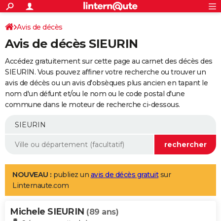
ACTUALITÉS
Connexion
S'inscrire
Avis de décès
Rechercher
Société
Education
Villes
Politique
Faits Divers
Monde
+
SPORT
Avis de décès SIEURIN
Football
Cyclisme
Forum
Coupe du monde 2026
Tennis
Rugby
CULTURE
Accédez gratuitement sur cette page au carnet des décès des
TNT
Cinéma
Musique
Programme TV
Streaming
Sorties cinéma
+
SIEURIN. Vous pouvez affiner votre recherche ou trouver un
FINANCE
avis de décès ou un avis d'obsèques plus ancien en tapant le
Impôts
Immobilier
Banque
Crédit
Retraite
Epargne
Risques naturels par ville
Assurance
AUTO
nom d'un défunt et/ou le nom ou le code postal d'une
commune dans le moteur de recherche ci-dessous.
Réserver un essai
Berlines
Forum auto
Essais
Citadines
SUV
+
HIGH-TECH
Meilleur smartphone
Ordinateurs
Guide high-tech
Mobiles
Internet
Jeux vidéo
+
BRICOLAGE
Aménagement intérieur
Cuisine
Jardinage
+
Forum
Extérieur
Salle de bains
Rangement
WEEK-END
Escapades
Expositions
Week-end nature
Guides de France
Patrimoine
Musées
+
LIFESTYLE
NOUVEAU :
publiez un
avis de décès gratuit
sur
Linternaute.com
Bien-être
Mode
+
Art de vivre
Loisirs
Modes de vie
SANTE
Michele SIEURIN
Guide de la santé
Médicaments
+
Alimentation
Maladies
Sommeil
(89 ans)
VOYAGE