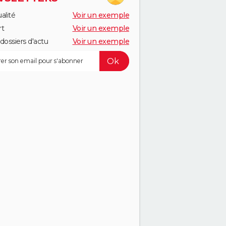
alité
Voir un exemple
rt
Voir un exemple
dossiers d'actu
Voir un exemple