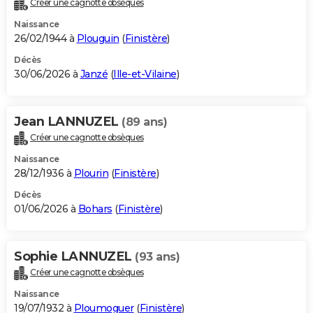
Créer une cagnotte obsèques
City break
Voyage de noces
Climat
Destinations
Voyage nature
Forum
+
PHOTO
Naissance
26/02/1944 à
Plouguin
(
Finistère
)
GUIDES D'ACHAT
Décès
30/06/2026 à
Janzé
(
Ille-et-Vilaine
)
BONS PLANS
CARTE DE VOEUX
Jean LANNUZEL
(89 ans)
Carte Bonne année
Carte Pâques
Carte de Noël
Carte Saint-Valentin
Carte d'anniversaire
DICTIONNAIRE
Créer une cagnotte obsèques
Biographies
Expressions
Dictionnaire
Citations
Proverbes
PROGRAMME TV
Naissance
28/12/1936 à
Plourin
(
Finistère
)
COPAINS D'AVANT
Décès
01/06/2026 à
Bohars
(
Finistère
)
Se connecter
Collèges
Universités
Service militaire
S'inscrire
Lycées
Primaires
Entreprises
Avis de recherche
AVIS DE DÉCÈS
FORUM
Sophie LANNUZEL
(93 ans)
Lifestyle
Sport
Television
Cinema
Bricolage
Culture
Auto
Voyage
Créer une cagnotte obsèques
Naissance
19/07/1932 à
Ploumoguer
(
Finistère
)