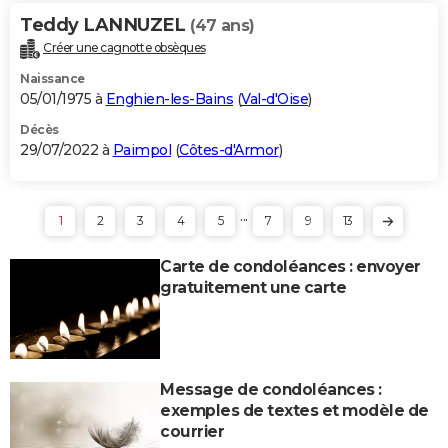
Teddy LANNUZEL
(47 ans)
Créer une cagnotte obsèques
Naissance
05/01/1975 à
Enghien-les-Bains
(
Val-d'Oise
)
Décès
29/07/2022 à
Paimpol
(
Côtes-d'Armor
)
...
1
2
3
4
5
7
9
13
Carte de condoléances : envoyer
gratuitement une carte
Message de condoléances :
exemples de textes et modèle de
courrier