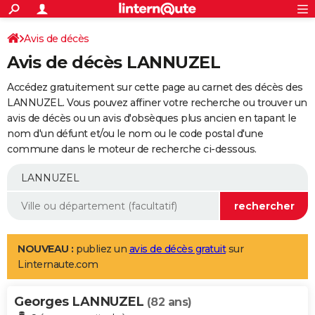
ACTUALITÉS
Connexion
S'inscrire
Avis de décès
Rechercher
Société
Education
Villes
Politique
Faits Divers
Monde
+
SPORT
Avis de décès LANNUZEL
Football
Cyclisme
Forum
Coupe du monde 2026
Tennis
Rugby
CULTURE
Accédez gratuitement sur cette page au carnet des décès des
TNT
Cinéma
Musique
Programme TV
Streaming
Sorties cinéma
+
LANNUZEL. Vous pouvez affiner votre recherche ou trouver un
FINANCE
avis de décès ou un avis d'obsèques plus ancien en tapant le
Impôts
Immobilier
Banque
Crédit
Retraite
Epargne
Risques naturels par ville
Assurance
AUTO
nom d'un défunt et/ou le nom ou le code postal d'une
commune dans le moteur de recherche ci-dessous.
Réserver un essai
Berlines
Forum auto
Essais
Citadines
SUV
+
HIGH-TECH
Meilleur smartphone
Ordinateurs
Guide high-tech
Mobiles
Internet
Jeux vidéo
+
BRICOLAGE
Aménagement intérieur
Cuisine
Jardinage
+
Forum
Extérieur
Salle de bains
Rangement
WEEK-END
Escapades
Expositions
Week-end nature
Guides de France
Patrimoine
Musées
+
LIFESTYLE
NOUVEAU :
publiez un
avis de décès gratuit
sur
Linternaute.com
Bien-être
Mode
+
Art de vivre
Loisirs
Modes de vie
SANTE
Georges LANNUZEL
Guide de la santé
Médicaments
+
Alimentation
Maladies
Sommeil
(82 ans)
VOYAGE