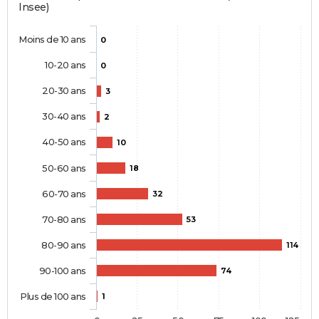
Insee)
Moins de 10 ans
0
10-20 ans
0
20-30 ans
3
30-40 ans
2
40-50 ans
10
50-60 ans
18
60-70 ans
32
70-80 ans
53
80-90 ans
114
90-100 ans
74
Plus de 100 ans
1