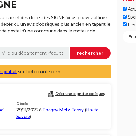
IGNE
Actu
Spo
au carnet des décès des SIGNE. Vous pouvez affiner
 décès ou un avis d'obsèques plus ancien en tapant le
Les 
code postal d'une commune dans le moteur de
s gratuit
sur Linternaute.com
Créer une cagnotte obsèques
Décès
ne
)
29/11/2025 à
Epagny Metz-Tessy
(
Haute-
Savoie
)