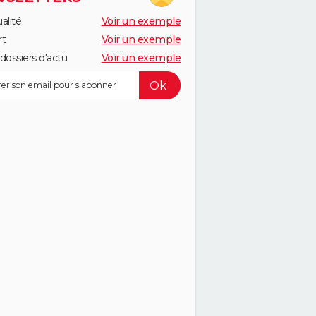
alité
Voir un exemple
rt
Voir un exemple
dossiers d'actu
Voir un exemple