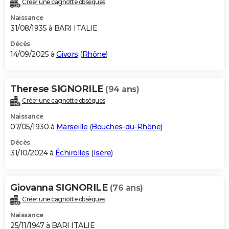
Créer une cagnotte obsèques
City break
Voyage de noces
Climat
Destinations
Voyage nature
Forum
+
PHOTO
Naissance
31/08/1935 à BARI ITALIE
GUIDES D'ACHAT
Décès
14/09/2025 à
Givors
(
Rhône
)
BONS PLANS
CARTE DE VOEUX
Therese SIGNORILE
(94 ans)
Carte Bonne année
Carte Pâques
Carte de Noël
Carte Saint-Valentin
Carte d'anniversaire
DICTIONNAIRE
Créer une cagnotte obsèques
Biographies
Expressions
Dictionnaire
Citations
Proverbes
PROGRAMME TV
Naissance
07/05/1930 à
Marseille
(
Bouches-du-Rhône
)
COPAINS D'AVANT
Décès
31/10/2024 à
Échirolles
(
Isère
)
Se connecter
Collèges
Universités
Service militaire
S'inscrire
Lycées
Primaires
Entreprises
Avis de recherche
AVIS DE DÉCÈS
FORUM
Giovanna SIGNORILE
(76 ans)
Lifestyle
Sport
Television
Cinema
Bricolage
Culture
Auto
Voyage
Créer une cagnotte obsèques
Naissance
25/11/1947 à BARI ITALIE