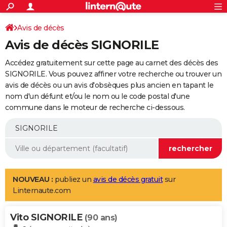
ACTUALITÉS
Connexion
S'inscrire
Avis de décès
Rechercher
Société
Education
Villes
Politique
Faits Divers
Monde
+
SPORT
Avis de décès SIGNORILE
Football
Cyclisme
Forum
Coupe du monde 2026
Tennis
Rugby
CULTURE
Accédez gratuitement sur cette page au carnet des décès des
TNT
Cinéma
Musique
Programme TV
Streaming
Sorties cinéma
+
SIGNORILE. Vous pouvez affiner votre recherche ou trouver un
FINANCE
avis de décès ou un avis d'obsèques plus ancien en tapant le
Impôts
Immobilier
Banque
Crédit
Retraite
Epargne
Risques naturels par ville
Assurance
AUTO
nom d'un défunt et/ou le nom ou le code postal d'une
commune dans le moteur de recherche ci-dessous.
Réserver un essai
Berlines
Forum auto
Essais
Citadines
SUV
+
HIGH-TECH
Meilleur smartphone
Ordinateurs
Guide high-tech
Mobiles
Internet
Jeux vidéo
+
BRICOLAGE
Aménagement intérieur
Cuisine
Jardinage
+
Forum
Extérieur
Salle de bains
Rangement
WEEK-END
Escapades
Expositions
Week-end nature
Guides de France
Patrimoine
Musées
+
LIFESTYLE
NOUVEAU :
publiez un
avis de décès gratuit
sur
Linternaute.com
Bien-être
Mode
+
Art de vivre
Loisirs
Modes de vie
SANTE
Vito SIGNORILE
Guide de la santé
Médicaments
+
Alimentation
Maladies
Sommeil
(90 ans)
VOYAGE