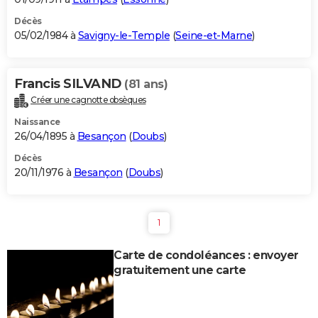
Décès
05/02/1984 à
Savigny-le-Temple
(
Seine-et-Marne
)
Francis SILVAND
(81 ans)
Créer une cagnotte obsèques
Naissance
26/04/1895 à
Besançon
(
Doubs
)
Décès
20/11/1976 à
Besançon
(
Doubs
)
1
Carte de condoléances : envoyer
gratuitement une carte