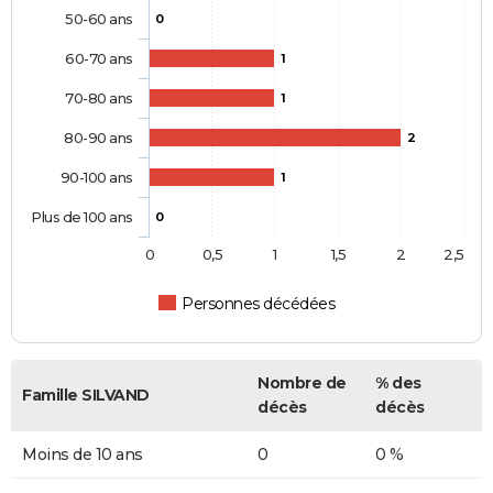
50-60 ans
0
60-70 ans
1
70-80 ans
1
80-90 ans
2
90-100 ans
1
Plus de 100 ans
0
0
0,5
1
1,5
2
2,5
Personnes décédées
Nombre de
% des
Famille SILVAND
décès
décès
Moins de 10 ans
0
0 %