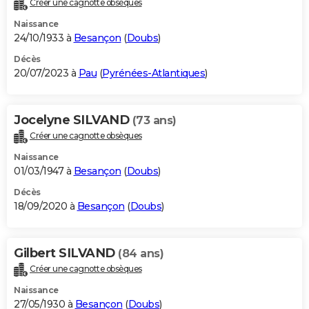
Créer une cagnotte obsèques
City break
Voyage de noces
Climat
Destinations
Voyage nature
Forum
+
PHOTO
Naissance
24/10/1933 à
Besançon
(
Doubs
)
GUIDES D'ACHAT
Décès
20/07/2023 à
Pau
(
Pyrénées-Atlantiques
)
BONS PLANS
CARTE DE VOEUX
Jocelyne SILVAND
(73 ans)
Carte Bonne année
Carte Pâques
Carte de Noël
Carte Saint-Valentin
Carte d'anniversaire
DICTIONNAIRE
Créer une cagnotte obsèques
Biographies
Expressions
Dictionnaire
Citations
Proverbes
PROGRAMME TV
Naissance
01/03/1947 à
Besançon
(
Doubs
)
COPAINS D'AVANT
Décès
18/09/2020 à
Besançon
(
Doubs
)
Se connecter
Collèges
Universités
Service militaire
S'inscrire
Lycées
Primaires
Entreprises
Avis de recherche
AVIS DE DÉCÈS
FORUM
Gilbert SILVAND
(84 ans)
Lifestyle
Sport
Television
Cinema
Bricolage
Culture
Auto
Voyage
Créer une cagnotte obsèques
Naissance
27/05/1930 à
Besançon
(
Doubs
)