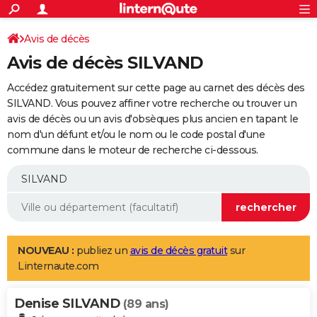
ACTUALITÉS
Connexion
S'inscrire
Avis de décès
Rechercher
Société
Education
Villes
Politique
Faits Divers
Monde
+
SPORT
Avis de décès SILVAND
Football
Cyclisme
Forum
Coupe du monde 2026
Tennis
Rugby
CULTURE
Accédez gratuitement sur cette page au carnet des décès des
TNT
Cinéma
Musique
Programme TV
Streaming
Sorties cinéma
+
SILVAND. Vous pouvez affiner votre recherche ou trouver un
FINANCE
avis de décès ou un avis d'obsèques plus ancien en tapant le
Impôts
Immobilier
Banque
Crédit
Retraite
Epargne
Risques naturels par ville
Assurance
AUTO
nom d'un défunt et/ou le nom ou le code postal d'une
commune dans le moteur de recherche ci-dessous.
Réserver un essai
Berlines
Forum auto
Essais
Citadines
SUV
+
HIGH-TECH
Meilleur smartphone
Ordinateurs
Guide high-tech
Mobiles
Internet
Jeux vidéo
+
BRICOLAGE
Aménagement intérieur
Cuisine
Jardinage
+
Forum
Extérieur
Salle de bains
Rangement
WEEK-END
Escapades
Expositions
Week-end nature
Guides de France
Patrimoine
Musées
+
LIFESTYLE
NOUVEAU :
publiez un
avis de décès gratuit
sur
Linternaute.com
Bien-être
Mode
+
Art de vivre
Loisirs
Modes de vie
SANTE
Denise SILVAND
Guide de la santé
Médicaments
+
Alimentation
Maladies
Sommeil
(89 ans)
VOYAGE