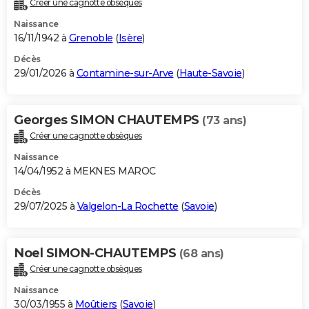
Créer une cagnotte obsèques
City break
Voyage de noces
Climat
Destinations
Voyage nature
Forum
+
PHOTO
Naissance
16/11/1942 à
Grenoble
(
Isère
)
GUIDES D'ACHAT
Décès
29/01/2026 à
Contamine-sur-Arve
(
Haute-Savoie
)
BONS PLANS
CARTE DE VOEUX
Georges SIMON CHAUTEMPS
(73 ans)
Carte Bonne année
Carte Pâques
Carte de Noël
Carte Saint-Valentin
Carte d'anniversaire
DICTIONNAIRE
Créer une cagnotte obsèques
Biographies
Expressions
Dictionnaire
Citations
Proverbes
PROGRAMME TV
Naissance
14/04/1952 à MEKNES MAROC
COPAINS D'AVANT
Décès
29/07/2025 à
Valgelon-La Rochette
(
Savoie
)
Se connecter
Collèges
Universités
Service militaire
S'inscrire
Lycées
Primaires
Entreprises
Avis de recherche
AVIS DE DÉCÈS
FORUM
Noel SIMON-CHAUTEMPS
(68 ans)
Lifestyle
Sport
Television
Cinema
Bricolage
Culture
Auto
Voyage
Créer une cagnotte obsèques
Naissance
30/03/1955 à
Moûtiers
(
Savoie
)