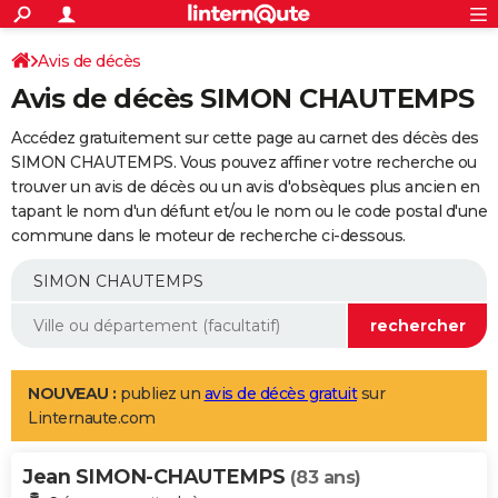
ACTUALITÉS
Connexion
S'inscrire
Avis de décès
Rechercher
Société
Education
Villes
Politique
Faits Divers
Monde
+
SPORT
Avis de décès SIMON CHAUTEMPS
Football
Cyclisme
Forum
Coupe du monde 2026
Tennis
Rugby
CULTURE
Accédez gratuitement sur cette page au carnet des décès des
TNT
Cinéma
Musique
Programme TV
Streaming
Sorties cinéma
+
SIMON CHAUTEMPS. Vous pouvez affiner votre recherche ou
FINANCE
trouver un avis de décès ou un avis d'obsèques plus ancien en
Impôts
Immobilier
Banque
Crédit
Retraite
Epargne
Risques naturels par ville
Assurance
AUTO
tapant le nom d'un défunt et/ou le nom ou le code postal d'une
commune dans le moteur de recherche ci-dessous.
Réserver un essai
Berlines
Forum auto
Essais
Citadines
SUV
+
HIGH-TECH
Meilleur smartphone
Ordinateurs
Guide high-tech
Mobiles
Internet
Jeux vidéo
+
BRICOLAGE
Aménagement intérieur
Cuisine
Jardinage
+
Forum
Extérieur
Salle de bains
Rangement
WEEK-END
Escapades
Expositions
Week-end nature
Guides de France
Patrimoine
Musées
+
LIFESTYLE
NOUVEAU :
publiez un
avis de décès gratuit
sur
Linternaute.com
Bien-être
Mode
+
Art de vivre
Loisirs
Modes de vie
SANTE
Jean SIMON-CHAUTEMPS
Guide de la santé
Médicaments
+
Alimentation
Maladies
Sommeil
(83 ans)
VOYAGE