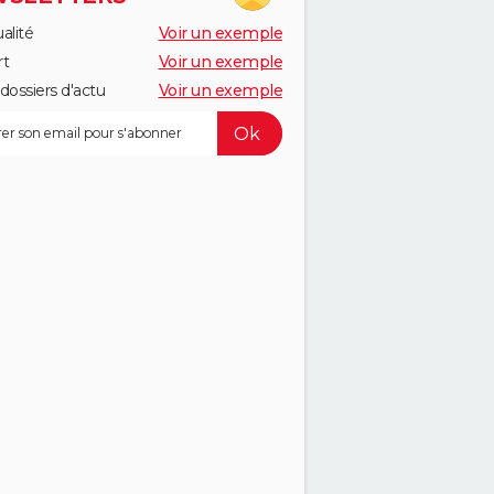
alité
Voir un exemple
rt
Voir un exemple
dossiers d'actu
Voir un exemple