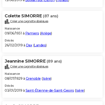
13/06/2019 à
Boujan-sur-Libron
(
Hérault
)
Colette SIMORRE
(87 ans)
Créer une cagnotte obsèques
Naissance
09/06/1931 à
Pamiers
(
Ariège
)
Décès
26/02/2019 à
Dax
(
Landes
)
Jeannine SIMORRE
(89 ans)
Créer une cagnotte obsèques
Naissance
08/07/1929 à
Grenoble
(
Isère
)
Décès
03/01/2019 à
Saint-Étienne-de-Saint-Geoirs
(
Isère
)