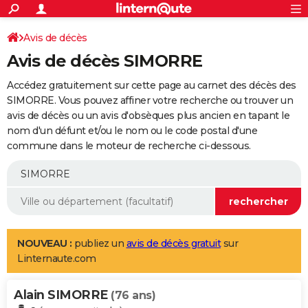
ACTUALITÉS
Connexion
S'inscrire
Avis de décès
Rechercher
Société
Education
Villes
Politique
Faits Divers
Monde
+
SPORT
Avis de décès SIMORRE
Football
Cyclisme
Forum
Coupe du monde 2026
Tennis
Rugby
CULTURE
Accédez gratuitement sur cette page au carnet des décès des
TNT
Cinéma
Musique
Programme TV
Streaming
Sorties cinéma
+
SIMORRE. Vous pouvez affiner votre recherche ou trouver un
FINANCE
avis de décès ou un avis d'obsèques plus ancien en tapant le
Impôts
Immobilier
Banque
Crédit
Retraite
Epargne
Risques naturels par ville
Assurance
AUTO
nom d'un défunt et/ou le nom ou le code postal d'une
commune dans le moteur de recherche ci-dessous.
Réserver un essai
Berlines
Forum auto
Essais
Citadines
SUV
+
HIGH-TECH
Meilleur smartphone
Ordinateurs
Guide high-tech
Mobiles
Internet
Jeux vidéo
+
BRICOLAGE
Aménagement intérieur
Cuisine
Jardinage
+
Forum
Extérieur
Salle de bains
Rangement
WEEK-END
Escapades
Expositions
Week-end nature
Guides de France
Patrimoine
Musées
+
LIFESTYLE
NOUVEAU :
publiez un
avis de décès gratuit
sur
Linternaute.com
Bien-être
Mode
+
Art de vivre
Loisirs
Modes de vie
SANTE
Alain SIMORRE
Guide de la santé
Médicaments
+
Alimentation
Maladies
Sommeil
(76 ans)
VOYAGE