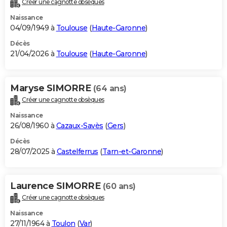
Créer une cagnotte obsèques
City break
Voyage de noces
Climat
Destinations
Voyage nature
Forum
+
PHOTO
Naissance
04/09/1949 à
Toulouse
(
Haute-Garonne
)
GUIDES D'ACHAT
Décès
21/04/2026 à
Toulouse
(
Haute-Garonne
)
BONS PLANS
CARTE DE VOEUX
Maryse SIMORRE
(64 ans)
Carte Bonne année
Carte Pâques
Carte de Noël
Carte Saint-Valentin
Carte d'anniversaire
DICTIONNAIRE
Créer une cagnotte obsèques
Biographies
Expressions
Dictionnaire
Citations
Proverbes
PROGRAMME TV
Naissance
26/08/1960 à
Cazaux-Savès
(
Gers
)
COPAINS D'AVANT
Décès
28/07/2025 à
Castelferrus
(
Tarn-et-Garonne
)
Se connecter
Collèges
Universités
Service militaire
S'inscrire
Lycées
Primaires
Entreprises
Avis de recherche
AVIS DE DÉCÈS
FORUM
Laurence SIMORRE
(60 ans)
Lifestyle
Sport
Television
Cinema
Bricolage
Culture
Auto
Voyage
Créer une cagnotte obsèques
Naissance
27/11/1964 à
Toulon
(
Var
)