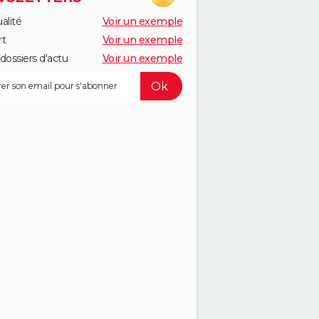
alité
Voir un exemple
rt
Voir un exemple
dossiers d'actu
Voir un exemple