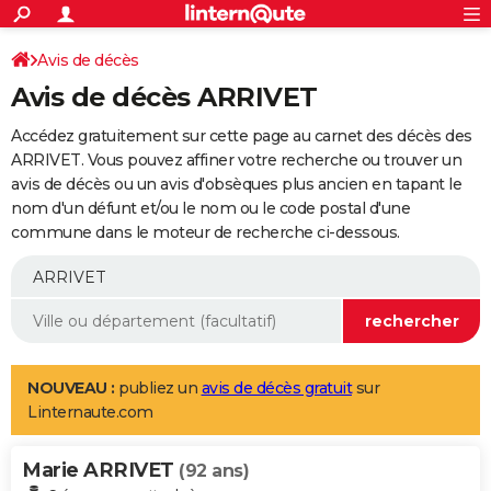
ACTUALITÉS
Connexion
S'inscrire
Avis de décès
Rechercher
Société
Education
Villes
Politique
Faits Divers
Monde
+
SPORT
Avis de décès ARRIVET
Football
Cyclisme
Forum
Coupe du monde 2026
Tennis
Rugby
CULTURE
Accédez gratuitement sur cette page au carnet des décès des
TNT
Cinéma
Musique
Programme TV
Streaming
Sorties cinéma
+
ARRIVET. Vous pouvez affiner votre recherche ou trouver un
FINANCE
avis de décès ou un avis d'obsèques plus ancien en tapant le
Impôts
Immobilier
Banque
Crédit
Retraite
Epargne
Risques naturels par ville
Assurance
AUTO
nom d'un défunt et/ou le nom ou le code postal d'une
commune dans le moteur de recherche ci-dessous.
Réserver un essai
Berlines
Forum auto
Essais
Citadines
SUV
+
HIGH-TECH
Meilleur smartphone
Ordinateurs
Guide high-tech
Mobiles
Internet
Jeux vidéo
+
BRICOLAGE
Aménagement intérieur
Cuisine
Jardinage
+
Forum
Extérieur
Salle de bains
Rangement
WEEK-END
Escapades
Expositions
Week-end nature
Guides de France
Patrimoine
Musées
+
LIFESTYLE
NOUVEAU :
publiez un
avis de décès gratuit
sur
Linternaute.com
Bien-être
Mode
+
Art de vivre
Loisirs
Modes de vie
SANTE
Marie ARRIVET
Guide de la santé
Médicaments
+
Alimentation
Maladies
Sommeil
(92 ans)
VOYAGE