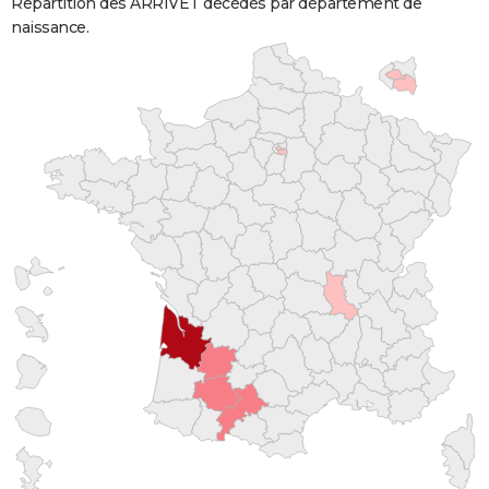
Répartition des ARRIVET décédés par département de
naissance.