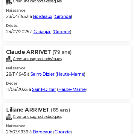
Créer une cagnotte obsèques
City break
Voyage de noces
Climat
Destinations
Voyage nature
Forum
+
PHOTO
Naissance
23/04/1933 à
Bordeaux
(
Gironde
)
GUIDES D'ACHAT
Décès
24/07/2025 à
Cadaujac
(
Gironde
)
BONS PLANS
CARTE DE VOEUX
Claude ARRIVET
(79 ans)
Carte Bonne année
Carte Pâques
Carte de Noël
Carte Saint-Valentin
Carte d'anniversaire
DICTIONNAIRE
Créer une cagnotte obsèques
Biographies
Expressions
Dictionnaire
Citations
Proverbes
PROGRAMME TV
Naissance
28/11/1945 à
Saint-Dizier
(
Haute-Marne
)
COPAINS D'AVANT
Décès
11/03/2025 à
Saint-Dizier
(
Haute-Marne
)
Se connecter
Collèges
Universités
Service militaire
S'inscrire
Lycées
Primaires
Entreprises
Avis de recherche
AVIS DE DÉCÈS
FORUM
Liliane ARRIVET
(85 ans)
Lifestyle
Sport
Television
Cinema
Bricolage
Culture
Auto
Voyage
Créer une cagnotte obsèques
Naissance
27/03/1939 à
Bordeaux
(
Gironde
)