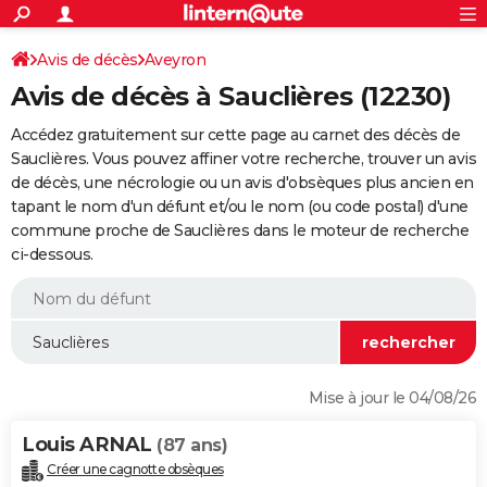
ACTUALITÉS
Connexion
S'inscrire
Avis de décès
Aveyron
Rechercher
Société
Education
Villes
Politique
Faits Divers
Monde
+
SPORT
Avis de décès à Sauclières (12230)
Football
Cyclisme
Forum
Coupe du monde 2026
Tennis
Rugby
CULTURE
Accédez gratuitement sur cette page au carnet des décès de
TNT
Cinéma
Musique
Programme TV
Streaming
Sorties cinéma
+
Sauclières. Vous pouvez affiner votre recherche, trouver un avis
FINANCE
de décès, une nécrologie ou un avis d'obsèques plus ancien en
Impôts
Immobilier
Banque
Crédit
Retraite
Epargne
Risques naturels par ville
Assurance
AUTO
tapant le nom d'un défunt et/ou le nom (ou code postal) d'une
commune proche de Sauclières dans le moteur de recherche
Réserver un essai
Berlines
Forum auto
Essais
Citadines
SUV
+
HIGH-TECH
ci-dessous.
Meilleur smartphone
Ordinateurs
Guide high-tech
Mobiles
Internet
Jeux vidéo
+
BRICOLAGE
Aménagement intérieur
Cuisine
Jardinage
+
Forum
Extérieur
Salle de bains
Rangement
WEEK-END
Escapades
Expositions
Week-end nature
Guides de France
Patrimoine
Musées
+
LIFESTYLE
Mise à jour le 04/08/26
Bien-être
Mode
+
Art de vivre
Loisirs
Modes de vie
SANTE
Louis ARNAL
(87 ans)
Guide de la santé
Médicaments
+
Alimentation
Maladies
Sommeil
VOYAGE
Créer une cagnotte obsèques