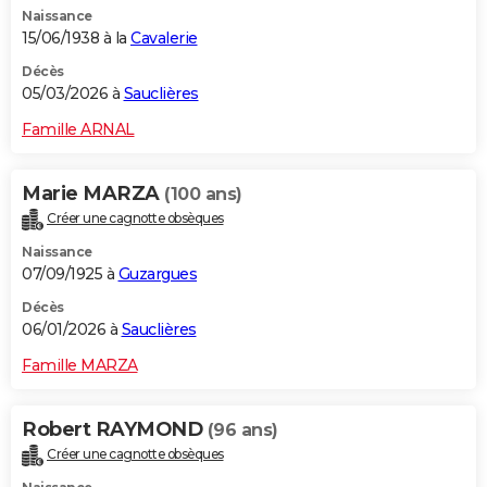
Naissance
City break
Voyage de noces
Climat
Destinations
Voyage nature
Forum
+
PHOTO
15/06/1938 à la
Cavalerie
GUIDES D'ACHAT
Décès
05/03/2026 à
Sauclières
BONS PLANS
Famille ARNAL
CARTE DE VOEUX
Marie MARZA
(100 ans)
Carte Bonne année
Carte Pâques
Carte de Noël
Carte Saint-Valentin
Carte d'anniversaire
DICTIONNAIRE
Créer une cagnotte obsèques
Biographies
Expressions
Dictionnaire
Citations
Proverbes
PROGRAMME TV
Naissance
07/09/1925 à
Guzargues
COPAINS D'AVANT
Décès
06/01/2026 à
Sauclières
Se connecter
Collèges
Universités
Service militaire
S'inscrire
Lycées
Primaires
Entreprises
Avis de recherche
AVIS DE DÉCÈS
Famille MARZA
FORUM
Lifestyle
Sport
Television
Cinema
Bricolage
Culture
Auto
Voyage
Robert RAYMOND
(96 ans)
Créer une cagnotte obsèques