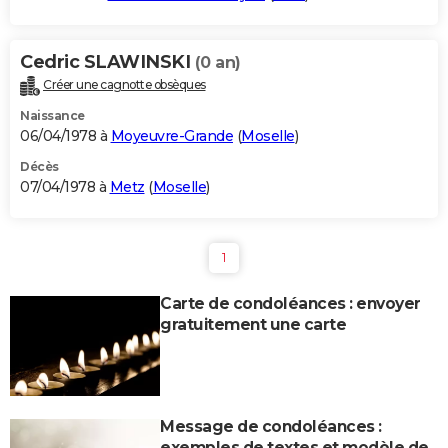
Cedric SLAWINSKI
(0 an)
Créer une cagnotte obsèques
Naissance
06/04/1978 à
Moyeuvre-Grande
(
Moselle
)
Décès
07/04/1978 à
Metz
(
Moselle
)
1
Carte de condoléances : envoyer
gratuitement une carte
Message de condoléances :
exemples de textes et modèle de