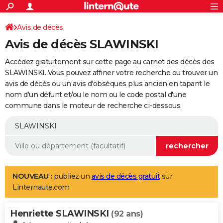
ACTUALITÉS
Connexion
S'inscrire
Avis de décès
Rechercher
Société
Education
Villes
Politique
Faits Divers
Monde
+
SPORT
Avis de décès SLAWINSKI
Football
Cyclisme
Forum
Coupe du monde 2026
Tennis
Rugby
CULTURE
Accédez gratuitement sur cette page au carnet des décès des
TNT
Cinéma
Musique
Programme TV
Streaming
Sorties cinéma
+
SLAWINSKI. Vous pouvez affiner votre recherche ou trouver un
FINANCE
avis de décès ou un avis d'obsèques plus ancien en tapant le
Impôts
Immobilier
Banque
Crédit
Retraite
Epargne
Risques naturels par ville
Assurance
AUTO
nom d'un défunt et/ou le nom ou le code postal d'une
commune dans le moteur de recherche ci-dessous.
Réserver un essai
Berlines
Forum auto
Essais
Citadines
SUV
+
HIGH-TECH
Meilleur smartphone
Ordinateurs
Guide high-tech
Mobiles
Internet
Jeux vidéo
+
BRICOLAGE
Aménagement intérieur
Cuisine
Jardinage
+
Forum
Extérieur
Salle de bains
Rangement
WEEK-END
Escapades
Expositions
Week-end nature
Guides de France
Patrimoine
Musées
+
LIFESTYLE
NOUVEAU :
publiez un
avis de décès gratuit
sur
Linternaute.com
Bien-être
Mode
+
Art de vivre
Loisirs
Modes de vie
SANTE
Henriette SLAWINSKI
Guide de la santé
Médicaments
+
Alimentation
Maladies
Sommeil
(92 ans)
VOYAGE