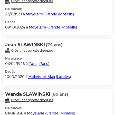
Créer une cagnotte obsèques
City break
Voyage de noces
Climat
Destinations
Voyage nature
Forum
+
PHOTO
Naissance
23/11/1931 à
Moyeuvre-Grande
(
Moselle
)
GUIDES D'ACHAT
Décès
09/10/2024 à
Moyeuvre-Grande
(
Moselle
)
BONS PLANS
CARTE DE VOEUX
Jean SLAWINSKI
(74 ans)
Carte Bonne année
Carte Pâques
Carte de Noël
Carte Saint-Valentin
Carte d'anniversaire
DICTIONNAIRE
Créer une cagnotte obsèques
Biographies
Expressions
Dictionnaire
Citations
Proverbes
PROGRAMME TV
Naissance
03/02/1946 à
Paris
(
Paris
)
COPAINS D'AVANT
Décès
10/10/2020 à
Moliets-et-Maa
(
Landes
)
Se connecter
Collèges
Universités
Service militaire
S'inscrire
Lycées
Primaires
Entreprises
Avis de recherche
AVIS DE DÉCÈS
FORUM
Wanda SLAWINSKI
(80 ans)
Lifestyle
Sport
Television
Cinema
Bricolage
Culture
Auto
Voyage
Créer une cagnotte obsèques
Naissance
01/01/1936 à
Moyeuvre-Grande
(
Moselle
)