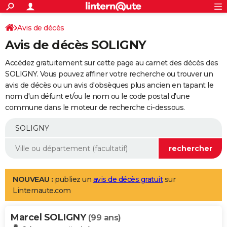
ACTUALITÉS
Connexion
S'inscrire
Avis de décès
Rechercher
Société
Education
Villes
Politique
Faits Divers
Monde
+
SPORT
Avis de décès SOLIGNY
Football
Cyclisme
Forum
Coupe du monde 2026
Tennis
Rugby
CULTURE
Accédez gratuitement sur cette page au carnet des décès des
TNT
Cinéma
Musique
Programme TV
Streaming
Sorties cinéma
+
SOLIGNY. Vous pouvez affiner votre recherche ou trouver un
FINANCE
avis de décès ou un avis d'obsèques plus ancien en tapant le
Impôts
Immobilier
Banque
Crédit
Retraite
Epargne
Risques naturels par ville
Assurance
AUTO
nom d'un défunt et/ou le nom ou le code postal d'une
commune dans le moteur de recherche ci-dessous.
Réserver un essai
Berlines
Forum auto
Essais
Citadines
SUV
+
HIGH-TECH
Meilleur smartphone
Ordinateurs
Guide high-tech
Mobiles
Internet
Jeux vidéo
+
BRICOLAGE
Aménagement intérieur
Cuisine
Jardinage
+
Forum
Extérieur
Salle de bains
Rangement
WEEK-END
Escapades
Expositions
Week-end nature
Guides de France
Patrimoine
Musées
+
LIFESTYLE
NOUVEAU :
publiez un
avis de décès gratuit
sur
Linternaute.com
Bien-être
Mode
+
Art de vivre
Loisirs
Modes de vie
SANTE
Marcel SOLIGNY
Guide de la santé
Médicaments
+
Alimentation
Maladies
Sommeil
(99 ans)
VOYAGE