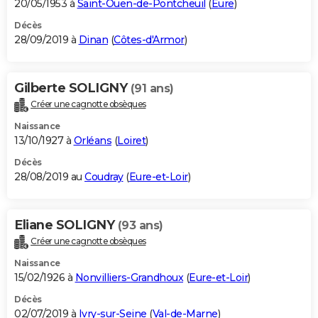
20/05/1953 à
Saint-Ouen-de-Pontcheuil
(
Eure
)
Décès
28/09/2019 à
Dinan
(
Côtes-d'Armor
)
Gilberte SOLIGNY
(91 ans)
Créer une cagnotte obsèques
Naissance
13/10/1927 à
Orléans
(
Loiret
)
Décès
28/08/2019 au
Coudray
(
Eure-et-Loir
)
Eliane SOLIGNY
(93 ans)
Créer une cagnotte obsèques
Naissance
15/02/1926 à
Nonvilliers-Grandhoux
(
Eure-et-Loir
)
Décès
02/07/2019 à
Ivry-sur-Seine
(
Val-de-Marne
)