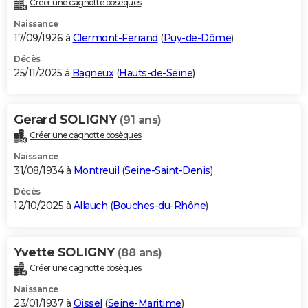
Créer une cagnotte obsèques
City break
Voyage de noces
Climat
Destinations
Voyage nature
Forum
+
PHOTO
Naissance
17/09/1926 à
Clermont-Ferrand
(
Puy-de-Dôme
)
GUIDES D'ACHAT
Décès
25/11/2025 à
Bagneux
(
Hauts-de-Seine
)
BONS PLANS
CARTE DE VOEUX
Gerard SOLIGNY
(91 ans)
Carte Bonne année
Carte Pâques
Carte de Noël
Carte Saint-Valentin
Carte d'anniversaire
DICTIONNAIRE
Créer une cagnotte obsèques
Biographies
Expressions
Dictionnaire
Citations
Proverbes
PROGRAMME TV
Naissance
31/08/1934 à
Montreuil
(
Seine-Saint-Denis
)
COPAINS D'AVANT
Décès
12/10/2025 à
Allauch
(
Bouches-du-Rhône
)
Se connecter
Collèges
Universités
Service militaire
S'inscrire
Lycées
Primaires
Entreprises
Avis de recherche
AVIS DE DÉCÈS
FORUM
Yvette SOLIGNY
(88 ans)
Lifestyle
Sport
Television
Cinema
Bricolage
Culture
Auto
Voyage
Créer une cagnotte obsèques
Naissance
23/01/1937 à
Oissel
(
Seine-Maritime
)