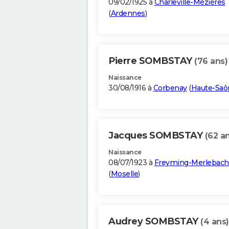
09/02/1925 à
Charleville-Mézières
(
Ardennes
)
Pierre SOMBSTAY
(76 ans)
Naissance
30/08/1916 à
Corbenay
(
Haute-Saô
Jacques SOMBSTAY
(62 a
Naissance
08/07/1923 à
Freyming-Merlebach
(
Moselle
)
Audrey SOMBSTAY
(4 ans)