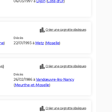
06/03/1997 à
Dijon
(
Côte-d'Or
)
Créer une cagnotte obsèques
Décès
ne
)
22/01/1993 à
Metz
(
Moselle
)
ns)
Créer une cagnotte obsèques
Décès
26/02/1986 à
Vandœuvre-lès-Nancy
(
Meurthe-et-Moselle
)
Créer une cagnotte obsèques