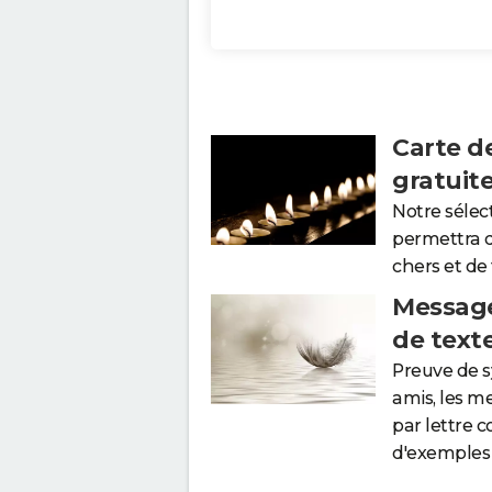
Carte d
gratuit
Notre sélec
permettra 
chers et de
Message
de text
Preuve de 
amis, les m
par lettre 
d'exemples 