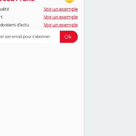
alité
Voir un exemple
rt
Voir un exemple
dossiers d'actu
Voir un exemple