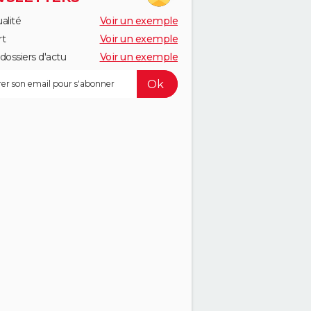
alité
Voir un exemple
rt
Voir un exemple
dossiers d'actu
Voir un exemple