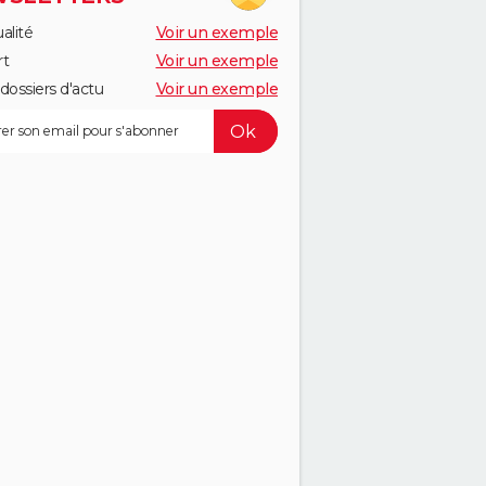
alité
Voir un exemple
rt
Voir un exemple
dossiers d'actu
Voir un exemple