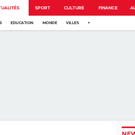
TUALITÉS
SPORT
CULTURE
FINANCE
A
S
EDUCATION
MONDE
VILLES
+
NEW