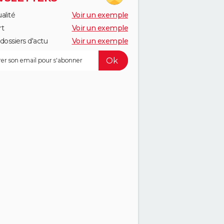
alité
Voir un exemple
rt
Voir un exemple
dossiers d'actu
Voir un exemple