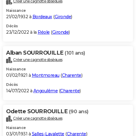
Créer une cagnotte obsèques
City break
Voyage de noces
Climat
Destinations
Voyage nature
Forum
+
PHOTO
Naissance
21/02/1932 à
Bordeaux
(
Gironde
)
GUIDES D'ACHAT
Décès
23/12/2022 à la
Réole
(
Gironde
)
BONS PLANS
CARTE DE VOEUX
Alban SOURROUILLE
(101 ans)
Carte Bonne année
Carte Pâques
Carte de Noël
Carte Saint-Valentin
Carte d'anniversaire
DICTIONNAIRE
Créer une cagnotte obsèques
Biographies
Expressions
Dictionnaire
Citations
Proverbes
PROGRAMME TV
Naissance
01/02/1921 à
Montmoreau
(
Charente
)
COPAINS D'AVANT
Décès
14/07/2022 à
Angoulême
(
Charente
)
Se connecter
Collèges
Universités
Service militaire
S'inscrire
Lycées
Primaires
Entreprises
Avis de recherche
AVIS DE DÉCÈS
FORUM
Odette SOURROUILLE
(90 ans)
Lifestyle
Sport
Television
Cinema
Bricolage
Culture
Auto
Voyage
Créer une cagnotte obsèques
Naissance
03/01/1931 à
Salles-Lavalette
(
Charente
)