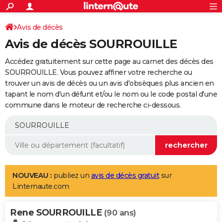
ACTUALITÉS
Connexion
S'inscrire
Avis de décès
Rechercher
Société
Education
Villes
Politique
Faits Divers
Monde
+
SPORT
Avis de décès SOURROUILLE
Football
Cyclisme
Forum
Coupe du monde 2026
Tennis
Rugby
CULTURE
Accédez gratuitement sur cette page au carnet des décès des
TNT
Cinéma
Musique
Programme TV
Streaming
Sorties cinéma
+
SOURROUILLE. Vous pouvez affiner votre recherche ou
FINANCE
trouver un avis de décès ou un avis d'obsèques plus ancien en
Impôts
Immobilier
Banque
Crédit
Retraite
Epargne
Risques naturels par ville
Assurance
AUTO
tapant le nom d'un défunt et/ou le nom ou le code postal d'une
commune dans le moteur de recherche ci-dessous.
Réserver un essai
Berlines
Forum auto
Essais
Citadines
SUV
+
HIGH-TECH
Meilleur smartphone
Ordinateurs
Guide high-tech
Mobiles
Internet
Jeux vidéo
+
BRICOLAGE
Aménagement intérieur
Cuisine
Jardinage
+
Forum
Extérieur
Salle de bains
Rangement
WEEK-END
Escapades
Expositions
Week-end nature
Guides de France
Patrimoine
Musées
+
LIFESTYLE
NOUVEAU :
publiez un
avis de décès gratuit
sur
Linternaute.com
Bien-être
Mode
+
Art de vivre
Loisirs
Modes de vie
SANTE
Rene SOURROUILLE
Guide de la santé
Médicaments
+
Alimentation
Maladies
Sommeil
(90 ans)
VOYAGE