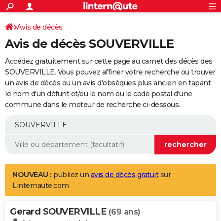
ACTUALITÉS
Connexion
S'inscrire
Avis de décès
Rechercher
Société
Education
Villes
Politique
Faits Divers
Monde
+
SPORT
Avis de décès SOUVERVILLE
Football
Cyclisme
Forum
Coupe du monde 2026
Tennis
Rugby
CULTURE
Accédez gratuitement sur cette page au carnet des décès des
TNT
Cinéma
Musique
Programme TV
Streaming
Sorties cinéma
+
SOUVERVILLE. Vous pouvez affiner votre recherche ou trouver
FINANCE
un avis de décès ou un avis d'obsèques plus ancien en tapant
Impôts
Immobilier
Banque
Crédit
Retraite
Epargne
Risques naturels par ville
Assurance
AUTO
le nom d'un défunt et/ou le nom ou le code postal d'une
commune dans le moteur de recherche ci-dessous.
Réserver un essai
Berlines
Forum auto
Essais
Citadines
SUV
+
HIGH-TECH
Meilleur smartphone
Ordinateurs
Guide high-tech
Mobiles
Internet
Jeux vidéo
+
BRICOLAGE
Aménagement intérieur
Cuisine
Jardinage
+
Forum
Extérieur
Salle de bains
Rangement
WEEK-END
Escapades
Expositions
Week-end nature
Guides de France
Patrimoine
Musées
+
LIFESTYLE
NOUVEAU :
publiez un
avis de décès gratuit
sur
Linternaute.com
Bien-être
Mode
+
Art de vivre
Loisirs
Modes de vie
SANTE
Gerard SOUVERVILLE
Guide de la santé
Médicaments
+
Alimentation
Maladies
Sommeil
(69 ans)
VOYAGE