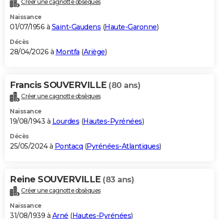
Créer une cagnotte obsèques
City break
Voyage de noces
Climat
Destinations
Voyage nature
Forum
+
PHOTO
Naissance
01/07/1956 à
Saint-Gaudens
(
Haute-Garonne
)
GUIDES D'ACHAT
Décès
28/04/2026 à
Montfa
(
Ariège
)
BONS PLANS
CARTE DE VOEUX
Francis SOUVERVILLE
(80 ans)
Carte Bonne année
Carte Pâques
Carte de Noël
Carte Saint-Valentin
Carte d'anniversaire
DICTIONNAIRE
Créer une cagnotte obsèques
Biographies
Expressions
Dictionnaire
Citations
Proverbes
PROGRAMME TV
Naissance
19/08/1943 à
Lourdes
(
Hautes-Pyrénées
)
COPAINS D'AVANT
Décès
25/05/2024 à
Pontacq
(
Pyrénées-Atlantiques
)
Se connecter
Collèges
Universités
Service militaire
S'inscrire
Lycées
Primaires
Entreprises
Avis de recherche
AVIS DE DÉCÈS
FORUM
Reine SOUVERVILLE
(83 ans)
Lifestyle
Sport
Television
Cinema
Bricolage
Culture
Auto
Voyage
Créer une cagnotte obsèques
Naissance
31/08/1939 à
Arné
(
Hautes-Pyrénées
)