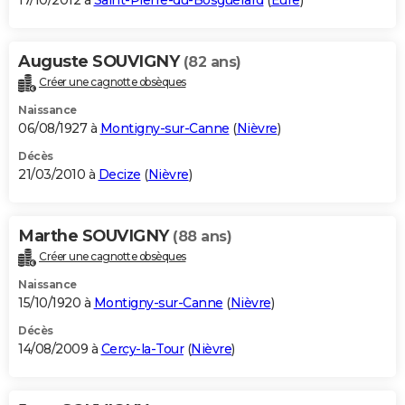
17/10/2012 à
Saint-Pierre-du-Bosguérard
(
Eure
)
Auguste SOUVIGNY
(82 ans)
Créer une cagnotte obsèques
Naissance
06/08/1927 à
Montigny-sur-Canne
(
Nièvre
)
Décès
21/03/2010 à
Decize
(
Nièvre
)
Marthe SOUVIGNY
(88 ans)
Créer une cagnotte obsèques
Naissance
15/10/1920 à
Montigny-sur-Canne
(
Nièvre
)
Décès
14/08/2009 à
Cercy-la-Tour
(
Nièvre
)