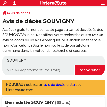
ACTUALITÉS
Connexion
S'inscrire
Avis de décès
Rechercher
Société
Education
Villes
Politique
Faits Divers
Monde
+
SPORT
Avis de décès SOUVIGNY
Football
Cyclisme
Forum
Coupe du monde 2026
Tennis
Rugby
CULTURE
Accédez gratuitement sur cette page au carnet des décès des
TNT
Cinéma
Musique
Programme TV
Streaming
Sorties cinéma
+
SOUVIGNY. Vous pouvez affiner votre recherche ou trouver un
FINANCE
avis de décès ou un avis d'obsèques plus ancien en tapant le
Impôts
Immobilier
Banque
Crédit
Retraite
Epargne
Risques naturels par ville
Assurance
AUTO
nom d'un défunt et/ou le nom ou le code postal d'une
commune dans le moteur de recherche ci-dessous.
Réserver un essai
Berlines
Forum auto
Essais
Citadines
SUV
+
HIGH-TECH
Meilleur smartphone
Ordinateurs
Guide high-tech
Mobiles
Internet
Jeux vidéo
+
BRICOLAGE
Aménagement intérieur
Cuisine
Jardinage
+
Forum
Extérieur
Salle de bains
Rangement
WEEK-END
Escapades
Expositions
Week-end nature
Guides de France
Patrimoine
Musées
+
LIFESTYLE
NOUVEAU :
publiez un
avis de décès gratuit
sur
Linternaute.com
Bien-être
Mode
+
Art de vivre
Loisirs
Modes de vie
SANTE
Bernadette SOUVIGNY
Guide de la santé
Médicaments
+
Alimentation
Maladies
Sommeil
(83 ans)
VOYAGE