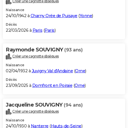
Créer une cagnotte obsèques
City break
Voyage de noces
Climat
Destinations
Voyage nature
Forum
+
PHOTO
Naissance
24/10/1942 à
Charny Orée de Puisaye
(
Yonne
)
GUIDES D'ACHAT
Décès
22/03/2026 à
Paris
(
Paris
)
BONS PLANS
CARTE DE VOEUX
Raymonde SOUVIGNY
(93 ans)
Carte Bonne année
Carte Pâques
Carte de Noël
Carte Saint-Valentin
Carte d'anniversaire
DICTIONNAIRE
Créer une cagnotte obsèques
Biographies
Expressions
Dictionnaire
Citations
Proverbes
PROGRAMME TV
Naissance
02/04/1932 à
Juvigny Val d'Andaine
(
Orne
)
COPAINS D'AVANT
Décès
23/09/2025 à
Domfront en Poiraie
(
Orne
)
Se connecter
Collèges
Universités
Service militaire
S'inscrire
Lycées
Primaires
Entreprises
Avis de recherche
AVIS DE DÉCÈS
FORUM
Jacqueline SOUVIGNY
(94 ans)
Lifestyle
Sport
Television
Cinema
Bricolage
Culture
Auto
Voyage
Créer une cagnotte obsèques
Naissance
24/10/1930 à
Nanterre
(
Hauts-de-Seine
)