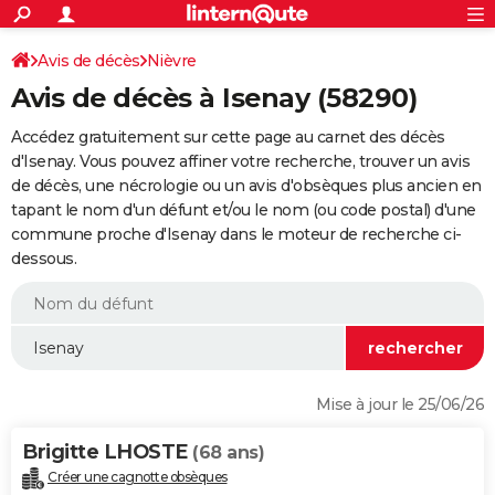
ACTUALITÉS
Connexion
S'inscrire
Avis de décès
Nièvre
Rechercher
Société
Education
Villes
Politique
Faits Divers
Monde
+
SPORT
Avis de décès à Isenay (58290)
Football
Cyclisme
Forum
Coupe du monde 2026
Tennis
Rugby
CULTURE
Accédez gratuitement sur cette page au carnet des décès
TNT
Cinéma
Musique
Programme TV
Streaming
Sorties cinéma
+
d'Isenay. Vous pouvez affiner votre recherche, trouver un avis
FINANCE
de décès, une nécrologie ou un avis d'obsèques plus ancien en
Impôts
Immobilier
Banque
Crédit
Retraite
Epargne
Risques naturels par ville
Assurance
AUTO
tapant le nom d'un défunt et/ou le nom (ou code postal) d'une
commune proche d'Isenay dans le moteur de recherche ci-
Réserver un essai
Berlines
Forum auto
Essais
Citadines
SUV
+
HIGH-TECH
dessous.
Meilleur smartphone
Ordinateurs
Guide high-tech
Mobiles
Internet
Jeux vidéo
+
BRICOLAGE
Aménagement intérieur
Cuisine
Jardinage
+
Forum
Extérieur
Salle de bains
Rangement
WEEK-END
Escapades
Expositions
Week-end nature
Guides de France
Patrimoine
Musées
+
LIFESTYLE
Mise à jour le 25/06/26
Bien-être
Mode
+
Art de vivre
Loisirs
Modes de vie
SANTE
Brigitte LHOSTE
(68 ans)
Guide de la santé
Médicaments
+
Alimentation
Maladies
Sommeil
VOYAGE
Créer une cagnotte obsèques