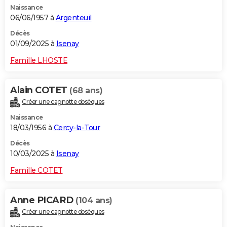
Naissance
City break
Voyage de noces
Climat
Destinations
Voyage nature
Forum
+
PHOTO
06/06/1957 à
Argenteuil
GUIDES D'ACHAT
Décès
01/09/2025 à
Isenay
BONS PLANS
Famille LHOSTE
CARTE DE VOEUX
Alain COTET
(68 ans)
Carte Bonne année
Carte Pâques
Carte de Noël
Carte Saint-Valentin
Carte d'anniversaire
DICTIONNAIRE
Créer une cagnotte obsèques
Biographies
Expressions
Dictionnaire
Citations
Proverbes
PROGRAMME TV
Naissance
18/03/1956 à
Cercy-la-Tour
COPAINS D'AVANT
Décès
10/03/2025 à
Isenay
Se connecter
Collèges
Universités
Service militaire
S'inscrire
Lycées
Primaires
Entreprises
Avis de recherche
AVIS DE DÉCÈS
Famille COTET
FORUM
Lifestyle
Sport
Television
Cinema
Bricolage
Culture
Auto
Voyage
Anne PICARD
(104 ans)
Créer une cagnotte obsèques