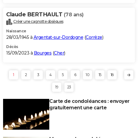
Claude BERTHAULT
(78 ans)
Créer une cagnotte obsèques
Naissance
28/03/1945 à
Argentat-sur-Dordogne
(
Corrèze
)
Décès
15/09/2023 à
Bourges
(
Cher
)
1
2
3
4
5
6
10
15
18
19
23
Carte de condoléances : envoyer
gratuitement une carte