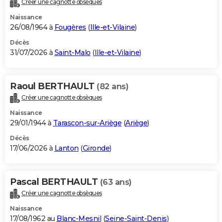
Créer une cagnotte obsèques
City break
Voyage de noces
Climat
Destinations
Voyage nature
Forum
+
PHOTO
Naissance
26/08/1964 à
Fougères
(
Ille-et-Vilaine
)
GUIDES D'ACHAT
Décès
31/07/2026 à
Saint-Malo
(
Ille-et-Vilaine
)
BONS PLANS
CARTE DE VOEUX
Raoul BERTHAULT
(82 ans)
Carte Bonne année
Carte Pâques
Carte de Noël
Carte Saint-Valentin
Carte d'anniversaire
DICTIONNAIRE
Créer une cagnotte obsèques
Biographies
Expressions
Dictionnaire
Citations
Proverbes
PROGRAMME TV
Naissance
29/01/1944 à
Tarascon-sur-Ariège
(
Ariège
)
COPAINS D'AVANT
Décès
17/06/2026 à
Lanton
(
Gironde
)
Se connecter
Collèges
Universités
Service militaire
S'inscrire
Lycées
Primaires
Entreprises
Avis de recherche
AVIS DE DÉCÈS
FORUM
Pascal BERTHAULT
(63 ans)
Lifestyle
Sport
Television
Cinema
Bricolage
Culture
Auto
Voyage
Créer une cagnotte obsèques
Naissance
17/08/1962 au
Blanc-Mesnil
(
Seine-Saint-Denis
)