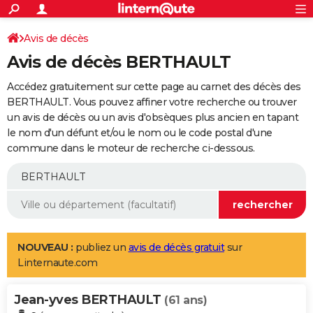
ACTUALITÉS
Connexion
S'inscrire
Avis de décès
Rechercher
Société
Education
Villes
Politique
Faits Divers
Monde
+
SPORT
Avis de décès BERTHAULT
Football
Cyclisme
Forum
Coupe du monde 2026
Tennis
Rugby
CULTURE
Accédez gratuitement sur cette page au carnet des décès des
TNT
Cinéma
Musique
Programme TV
Streaming
Sorties cinéma
+
BERTHAULT. Vous pouvez affiner votre recherche ou trouver
FINANCE
un avis de décès ou un avis d'obsèques plus ancien en tapant
Impôts
Immobilier
Banque
Crédit
Retraite
Epargne
Risques naturels par ville
Assurance
AUTO
le nom d'un défunt et/ou le nom ou le code postal d'une
commune dans le moteur de recherche ci-dessous.
Réserver un essai
Berlines
Forum auto
Essais
Citadines
SUV
+
HIGH-TECH
Meilleur smartphone
Ordinateurs
Guide high-tech
Mobiles
Internet
Jeux vidéo
+
BRICOLAGE
Aménagement intérieur
Cuisine
Jardinage
+
Forum
Extérieur
Salle de bains
Rangement
WEEK-END
Escapades
Expositions
Week-end nature
Guides de France
Patrimoine
Musées
+
LIFESTYLE
NOUVEAU :
publiez un
avis de décès gratuit
sur
Linternaute.com
Bien-être
Mode
+
Art de vivre
Loisirs
Modes de vie
SANTE
Jean-yves BERTHAULT
Guide de la santé
Médicaments
+
Alimentation
Maladies
Sommeil
(61 ans)
VOYAGE