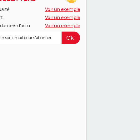
alité
Voir un exemple
rt
Voir un exemple
dossiers d'actu
Voir un exemple