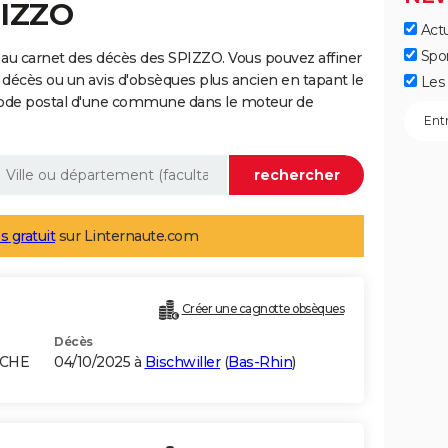
PIZZO
Actu
Spo
au carnet des décès des SPIZZO. Vous pouvez affiner
 décès ou un avis d'obsèques plus ancien en tapant le
Les 
code postal d'une commune dans le moteur de
s gratuit
sur Linternaute.com
Créer une cagnotte obsèques
Décès
ICHE
04/10/2025 à
Bischwiller
(
Bas-Rhin
)