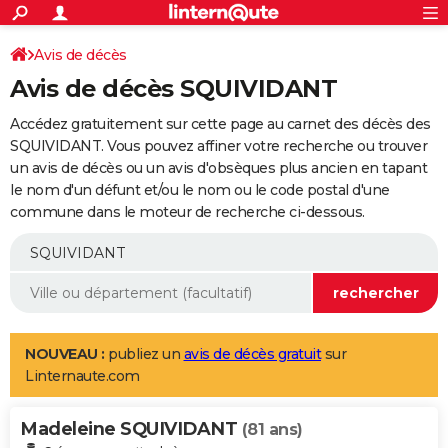
ACTUALITÉS
Connexion
S'inscrire
Avis de décès
Rechercher
Société
Education
Villes
Politique
Faits Divers
Monde
+
SPORT
Avis de décès SQUIVIDANT
Football
Cyclisme
Forum
Coupe du monde 2026
Tennis
Rugby
CULTURE
Accédez gratuitement sur cette page au carnet des décès des
TNT
Cinéma
Musique
Programme TV
Streaming
Sorties cinéma
+
SQUIVIDANT. Vous pouvez affiner votre recherche ou trouver
FINANCE
un avis de décès ou un avis d'obsèques plus ancien en tapant
Impôts
Immobilier
Banque
Crédit
Retraite
Epargne
Risques naturels par ville
Assurance
AUTO
le nom d'un défunt et/ou le nom ou le code postal d'une
commune dans le moteur de recherche ci-dessous.
Réserver un essai
Berlines
Forum auto
Essais
Citadines
SUV
+
HIGH-TECH
Meilleur smartphone
Ordinateurs
Guide high-tech
Mobiles
Internet
Jeux vidéo
+
BRICOLAGE
Aménagement intérieur
Cuisine
Jardinage
+
Forum
Extérieur
Salle de bains
Rangement
WEEK-END
Escapades
Expositions
Week-end nature
Guides de France
Patrimoine
Musées
+
LIFESTYLE
NOUVEAU :
publiez un
avis de décès gratuit
sur
Linternaute.com
Bien-être
Mode
+
Art de vivre
Loisirs
Modes de vie
SANTE
Madeleine SQUIVIDANT
Guide de la santé
Médicaments
+
Alimentation
Maladies
Sommeil
(81 ans)
VOYAGE