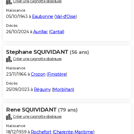
Créer une cagnotte obsèques
City break
Voyage de noces
Climat
Destinations
Voyage nature
Forum
+
PHOTO
Naissance
05/10/1943 à
Eaubonne
(
Val-d'Oise
)
GUIDES D'ACHAT
Décès
26/10/2024 à
Aurillac
(
Cantal
)
BONS PLANS
CARTE DE VOEUX
Stephane SQUIVIDANT
(56 ans)
Carte Bonne année
Carte Pâques
Carte de Noël
Carte Saint-Valentin
Carte d'anniversaire
DICTIONNAIRE
Créer une cagnotte obsèques
Biographies
Expressions
Dictionnaire
Citations
Proverbes
PROGRAMME TV
Naissance
23/11/1966 à
Crozon
(
Finistère
)
COPAINS D'AVANT
Décès
25/09/2023 à
Réguiny
(
Morbihan
)
Se connecter
Collèges
Universités
Service militaire
S'inscrire
Lycées
Primaires
Entreprises
Avis de recherche
AVIS DE DÉCÈS
FORUM
Rene SQUIVIDANT
(79 ans)
Lifestyle
Sport
Television
Cinema
Bricolage
Culture
Auto
Voyage
Créer une cagnotte obsèques
Naissance
18/12/1939 à
Rochefort
(
Charente-Maritime
)