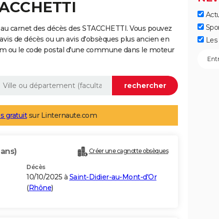
STACCHETTI
Actu
Spo
e au carnet des décès des STACCHETTI. Vous pouvez
 avis de décès ou un avis d'obsèques plus ancien en
Les 
nom ou le code postal d'une commune dans le moteur
s gratuit
sur Linternaute.com
 ans)
Créer une cagnotte obsèques
Décès
10/10/2025 à
Saint-Didier-au-Mont-d'Or
(
Rhône
)