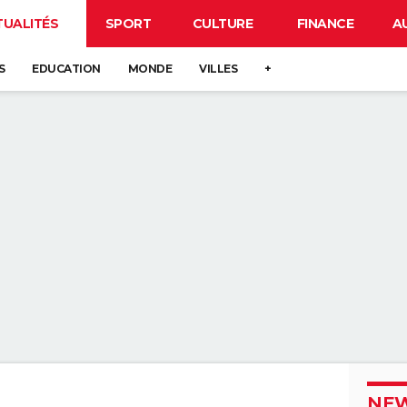
TUALITÉS
SPORT
CULTURE
FINANCE
A
S
EDUCATION
MONDE
VILLES
+
NEW