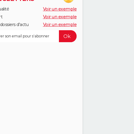
alité
Voir un exemple
rt
Voir un exemple
dossiers d'actu
Voir un exemple