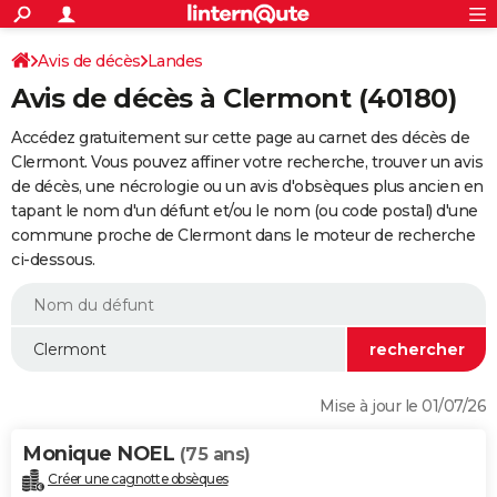
ACTUALITÉS
Connexion
S'inscrire
Avis de décès
Landes
Rechercher
Société
Education
Villes
Politique
Faits Divers
Monde
+
SPORT
Avis de décès à Clermont (40180)
Football
Cyclisme
Forum
Coupe du monde 2026
Tennis
Rugby
CULTURE
Accédez gratuitement sur cette page au carnet des décès de
TNT
Cinéma
Musique
Programme TV
Streaming
Sorties cinéma
+
Clermont. Vous pouvez affiner votre recherche, trouver un avis
FINANCE
de décès, une nécrologie ou un avis d'obsèques plus ancien en
Impôts
Immobilier
Banque
Crédit
Retraite
Epargne
Risques naturels par ville
Assurance
AUTO
tapant le nom d'un défunt et/ou le nom (ou code postal) d'une
commune proche de Clermont dans le moteur de recherche
Réserver un essai
Berlines
Forum auto
Essais
Citadines
SUV
+
HIGH-TECH
ci-dessous.
Meilleur smartphone
Ordinateurs
Guide high-tech
Mobiles
Internet
Jeux vidéo
+
BRICOLAGE
Aménagement intérieur
Cuisine
Jardinage
+
Forum
Extérieur
Salle de bains
Rangement
WEEK-END
Escapades
Expositions
Week-end nature
Guides de France
Patrimoine
Musées
+
LIFESTYLE
Mise à jour le 01/07/26
Bien-être
Mode
+
Art de vivre
Loisirs
Modes de vie
SANTE
Monique NOEL
(75 ans)
Guide de la santé
Médicaments
+
Alimentation
Maladies
Sommeil
VOYAGE
Créer une cagnotte obsèques