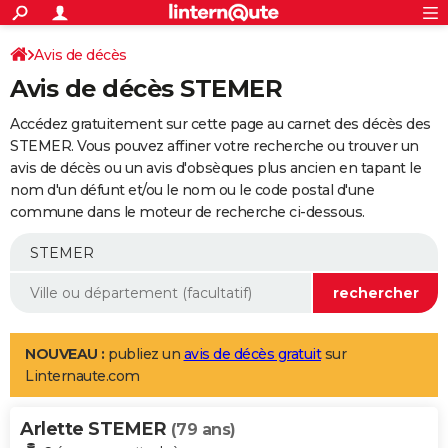
ACTUALITÉS
Connexion
S'inscrire
Avis de décès
Rechercher
Société
Education
Villes
Politique
Faits Divers
Monde
+
SPORT
Avis de décès STEMER
Football
Cyclisme
Forum
Coupe du monde 2026
Tennis
Rugby
CULTURE
Accédez gratuitement sur cette page au carnet des décès des
TNT
Cinéma
Musique
Programme TV
Streaming
Sorties cinéma
+
STEMER. Vous pouvez affiner votre recherche ou trouver un
FINANCE
avis de décès ou un avis d'obsèques plus ancien en tapant le
Impôts
Immobilier
Banque
Crédit
Retraite
Epargne
Risques naturels par ville
Assurance
AUTO
nom d'un défunt et/ou le nom ou le code postal d'une
commune dans le moteur de recherche ci-dessous.
Réserver un essai
Berlines
Forum auto
Essais
Citadines
SUV
+
HIGH-TECH
Meilleur smartphone
Ordinateurs
Guide high-tech
Mobiles
Internet
Jeux vidéo
+
BRICOLAGE
Aménagement intérieur
Cuisine
Jardinage
+
Forum
Extérieur
Salle de bains
Rangement
WEEK-END
Escapades
Expositions
Week-end nature
Guides de France
Patrimoine
Musées
+
LIFESTYLE
NOUVEAU :
publiez un
avis de décès gratuit
sur
Linternaute.com
Bien-être
Mode
+
Art de vivre
Loisirs
Modes de vie
SANTE
Arlette STEMER
Guide de la santé
Médicaments
+
Alimentation
Maladies
Sommeil
(79 ans)
VOYAGE