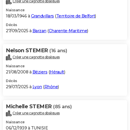
Créer une cagnotte obsèques
City break
Voyage de noces
Climat
Destinations
Voyage nature
Forum
+
PHOTO
Naissance
18/03/1946 à
Grandvillars
(
Territoire de Belfort
)
GUIDES D'ACHAT
Décès
27/09/2025 à
Barzan
(
Charente-Maritime
)
BONS PLANS
CARTE DE VOEUX
Nelson STEMER
(16 ans)
Carte Bonne année
Carte Pâques
Carte de Noël
Carte Saint-Valentin
Carte d'anniversaire
DICTIONNAIRE
Créer une cagnotte obsèques
Biographies
Expressions
Dictionnaire
Citations
Proverbes
PROGRAMME TV
Naissance
21/08/2008 à
Béziers
(
Hérault
)
COPAINS D'AVANT
Décès
29/07/2025 à
Lyon
(
Rhône
)
Se connecter
Collèges
Universités
Service militaire
S'inscrire
Lycées
Primaires
Entreprises
Avis de recherche
AVIS DE DÉCÈS
FORUM
Michelle STEMER
(85 ans)
Lifestyle
Sport
Television
Cinema
Bricolage
Culture
Auto
Voyage
Créer une cagnotte obsèques
Naissance
06/12/1939 à TUNISIE