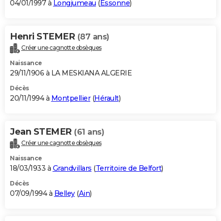
04/01/1997 à
Longjumeau
(
Essonne
)
Henri STEMER
(87 ans)
Créer une cagnotte obsèques
Naissance
29/11/1906 à LA MESKIANA ALGERIE
Décès
20/11/1994 à
Montpellier
(
Hérault
)
Jean STEMER
(61 ans)
Créer une cagnotte obsèques
Naissance
18/03/1933 à
Grandvillars
(
Territoire de Belfort
)
Décès
07/09/1994 à
Belley
(
Ain
)