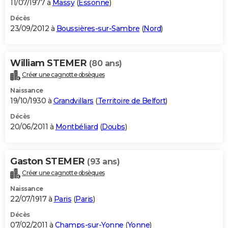
11/07/1977 à
Massy
(
Essonne
)
Décès
23/09/2012 à
Boussières-sur-Sambre
(
Nord
)
William STEMER
(80 ans)
Créer une cagnotte obsèques
Naissance
19/10/1930 à
Grandvillars
(
Territoire de Belfort
)
Décès
20/06/2011 à
Montbéliard
(
Doubs
)
Gaston STEMER
(93 ans)
Créer une cagnotte obsèques
Naissance
22/07/1917 à
Paris
(
Paris
)
Décès
07/02/2011 à
Champs-sur-Yonne
(
Yonne
)