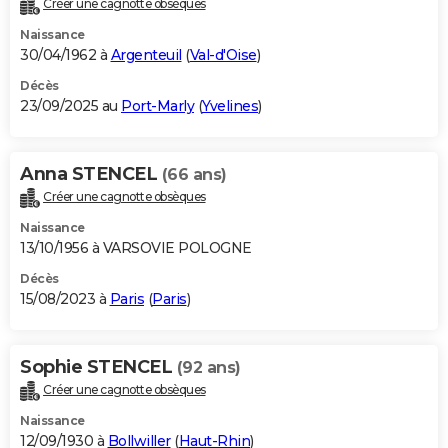
Créer une cagnotte obsèques
City break
Voyage de noces
Climat
Destinations
Voyage nature
Forum
+
PHOTO
Naissance
30/04/1962 à
Argenteuil
(
Val-d'Oise
)
GUIDES D'ACHAT
Décès
23/09/2025 au
Port-Marly
(
Yvelines
)
BONS PLANS
CARTE DE VOEUX
Anna STENCEL
(66 ans)
Carte Bonne année
Carte Pâques
Carte de Noël
Carte Saint-Valentin
Carte d'anniversaire
DICTIONNAIRE
Créer une cagnotte obsèques
Biographies
Expressions
Dictionnaire
Citations
Proverbes
PROGRAMME TV
Naissance
13/10/1956 à VARSOVIE POLOGNE
COPAINS D'AVANT
Décès
15/08/2023 à
Paris
(
Paris
)
Se connecter
Collèges
Universités
Service militaire
S'inscrire
Lycées
Primaires
Entreprises
Avis de recherche
AVIS DE DÉCÈS
FORUM
Sophie STENCEL
(92 ans)
Lifestyle
Sport
Television
Cinema
Bricolage
Culture
Auto
Voyage
Créer une cagnotte obsèques
Naissance
12/09/1930 à
Bollwiller
(
Haut-Rhin
)