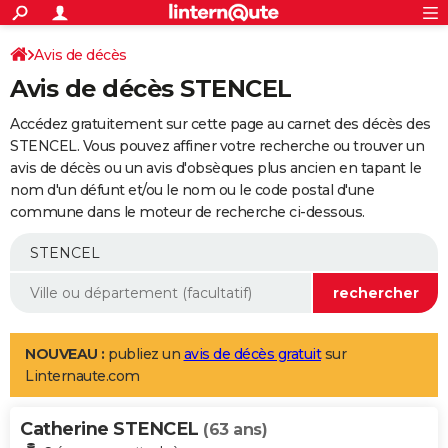
ACTUALITÉS
Connexion
S'inscrire
Avis de décès
Rechercher
Société
Education
Villes
Politique
Faits Divers
Monde
+
SPORT
Avis de décès STENCEL
Football
Cyclisme
Forum
Coupe du monde 2026
Tennis
Rugby
CULTURE
Accédez gratuitement sur cette page au carnet des décès des
TNT
Cinéma
Musique
Programme TV
Streaming
Sorties cinéma
+
STENCEL. Vous pouvez affiner votre recherche ou trouver un
FINANCE
avis de décès ou un avis d'obsèques plus ancien en tapant le
Impôts
Immobilier
Banque
Crédit
Retraite
Epargne
Risques naturels par ville
Assurance
AUTO
nom d'un défunt et/ou le nom ou le code postal d'une
commune dans le moteur de recherche ci-dessous.
Réserver un essai
Berlines
Forum auto
Essais
Citadines
SUV
+
HIGH-TECH
Meilleur smartphone
Ordinateurs
Guide high-tech
Mobiles
Internet
Jeux vidéo
+
BRICOLAGE
Aménagement intérieur
Cuisine
Jardinage
+
Forum
Extérieur
Salle de bains
Rangement
WEEK-END
Escapades
Expositions
Week-end nature
Guides de France
Patrimoine
Musées
+
LIFESTYLE
NOUVEAU :
publiez un
avis de décès gratuit
sur
Linternaute.com
Bien-être
Mode
+
Art de vivre
Loisirs
Modes de vie
SANTE
Catherine STENCEL
Guide de la santé
Médicaments
+
Alimentation
Maladies
Sommeil
(63 ans)
VOYAGE