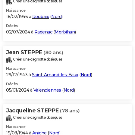
Créer une cagnotte obsèques
City break
Voyage de noces
Climat
Destinations
Voyage nature
Forum
+
PHOTO
Naissance
18/02/1946 à
Roubaix
(
Nord
)
GUIDES D'ACHAT
Décès
02/07/2024 à
Radenac
(
Morbihan
)
BONS PLANS
CARTE DE VOEUX
Jean STEPPE
(80 ans)
Carte Bonne année
Carte Pâques
Carte de Noël
Carte Saint-Valentin
Carte d'anniversaire
DICTIONNAIRE
Créer une cagnotte obsèques
Biographies
Expressions
Dictionnaire
Citations
Proverbes
PROGRAMME TV
Naissance
29/12/1943 à
Saint-Amand-les-Eaux
(
Nord
)
COPAINS D'AVANT
Décès
05/01/2024 à
Valenciennes
(
Nord
)
Se connecter
Collèges
Universités
Service militaire
S'inscrire
Lycées
Primaires
Entreprises
Avis de recherche
AVIS DE DÉCÈS
FORUM
Jacqueline STEPPE
(78 ans)
Lifestyle
Sport
Television
Cinema
Bricolage
Culture
Auto
Voyage
Créer une cagnotte obsèques
Naissance
19/08/1944 à
Aniche
(
Nord
)