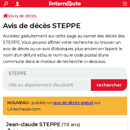
ACTUALITÉS
Connexion
S'inscrire
Avis de décès
Rechercher
Société
Education
Villes
Politique
Faits Divers
Monde
+
SPORT
Avis de décès STEPPE
Football
Cyclisme
Forum
Coupe du monde 2026
Tennis
Rugby
CULTURE
Accédez gratuitement sur cette page au carnet des décès des
TNT
Cinéma
Musique
Programme TV
Streaming
Sorties cinéma
+
STEPPE. Vous pouvez affiner votre recherche ou trouver un
FINANCE
avis de décès ou un avis d'obsèques plus ancien en tapant le
Impôts
Immobilier
Banque
Crédit
Retraite
Epargne
Risques naturels par ville
Assurance
AUTO
nom d'un défunt et/ou le nom ou le code postal d'une
commune dans le moteur de recherche ci-dessous.
Réserver un essai
Berlines
Forum auto
Essais
Citadines
SUV
+
HIGH-TECH
Meilleur smartphone
Ordinateurs
Guide high-tech
Mobiles
Internet
Jeux vidéo
+
BRICOLAGE
Aménagement intérieur
Cuisine
Jardinage
+
Forum
Extérieur
Salle de bains
Rangement
WEEK-END
Escapades
Expositions
Week-end nature
Guides de France
Patrimoine
Musées
+
LIFESTYLE
NOUVEAU :
publiez un
avis de décès gratuit
sur
Linternaute.com
Bien-être
Mode
+
Art de vivre
Loisirs
Modes de vie
SANTE
Jean-claude STEPPE
Guide de la santé
Médicaments
+
Alimentation
Maladies
Sommeil
(78 ans)
VOYAGE