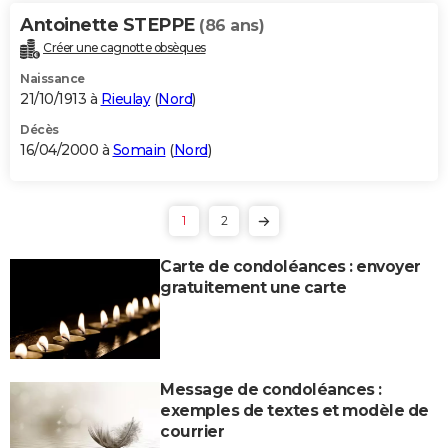
Antoinette STEPPE
(86 ans)
Créer une cagnotte obsèques
Naissance
21/10/1913 à
Rieulay
(
Nord
)
Décès
16/04/2000 à
Somain
(
Nord
)
1
2
Carte de condoléances : envoyer
gratuitement une carte
Message de condoléances :
exemples de textes et modèle de
courrier