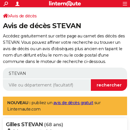
ACTUALITÉS
Connexion
S'inscrire
Avis de décès
Rechercher
Société
Education
Villes
Politique
Faits Divers
Monde
+
SPORT
Avis de décès STEVAN
Football
Cyclisme
Forum
Coupe du monde 2026
Tennis
Rugby
CULTURE
Accédez gratuitement sur cette page au carnet des décès des
TNT
Cinéma
Musique
Programme TV
Streaming
Sorties cinéma
+
STEVAN. Vous pouvez affiner votre recherche ou trouver un
FINANCE
avis de décès ou un avis d'obsèques plus ancien en tapant le
Impôts
Immobilier
Banque
Crédit
Retraite
Epargne
Risques naturels par ville
Assurance
AUTO
nom d'un défunt et/ou le nom ou le code postal d'une
commune dans le moteur de recherche ci-dessous.
Réserver un essai
Berlines
Forum auto
Essais
Citadines
SUV
+
HIGH-TECH
Meilleur smartphone
Ordinateurs
Guide high-tech
Mobiles
Internet
Jeux vidéo
+
BRICOLAGE
Aménagement intérieur
Cuisine
Jardinage
+
Forum
Extérieur
Salle de bains
Rangement
WEEK-END
Escapades
Expositions
Week-end nature
Guides de France
Patrimoine
Musées
+
LIFESTYLE
NOUVEAU :
publiez un
avis de décès gratuit
sur
Linternaute.com
Bien-être
Mode
+
Art de vivre
Loisirs
Modes de vie
SANTE
Gilles STEVAN
Guide de la santé
Médicaments
+
Alimentation
Maladies
Sommeil
(68 ans)
VOYAGE