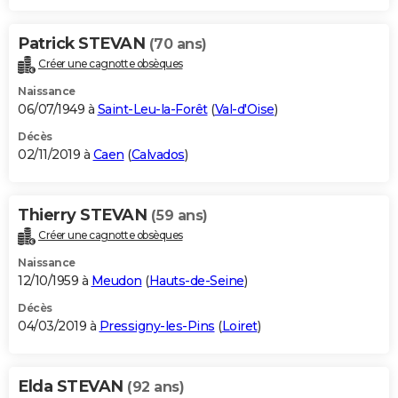
Patrick STEVAN
(70 ans)
Créer une cagnotte obsèques
Naissance
06/07/1949 à
Saint-Leu-la-Forêt
(
Val-d'Oise
)
Décès
02/11/2019 à
Caen
(
Calvados
)
Thierry STEVAN
(59 ans)
Créer une cagnotte obsèques
Naissance
12/10/1959 à
Meudon
(
Hauts-de-Seine
)
Décès
04/03/2019 à
Pressigny-les-Pins
(
Loiret
)
Elda STEVAN
(92 ans)