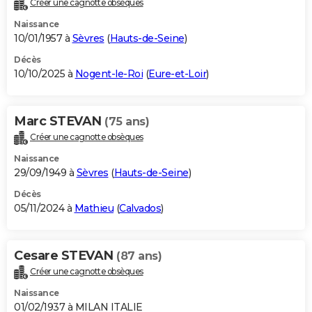
Créer une cagnotte obsèques
City break
Voyage de noces
Climat
Destinations
Voyage nature
Forum
+
PHOTO
Naissance
10/01/1957 à
Sèvres
(
Hauts-de-Seine
)
GUIDES D'ACHAT
Décès
10/10/2025 à
Nogent-le-Roi
(
Eure-et-Loir
)
BONS PLANS
CARTE DE VOEUX
Marc STEVAN
(75 ans)
Carte Bonne année
Carte Pâques
Carte de Noël
Carte Saint-Valentin
Carte d'anniversaire
DICTIONNAIRE
Créer une cagnotte obsèques
Biographies
Expressions
Dictionnaire
Citations
Proverbes
PROGRAMME TV
Naissance
29/09/1949 à
Sèvres
(
Hauts-de-Seine
)
COPAINS D'AVANT
Décès
05/11/2024 à
Mathieu
(
Calvados
)
Se connecter
Collèges
Universités
Service militaire
S'inscrire
Lycées
Primaires
Entreprises
Avis de recherche
AVIS DE DÉCÈS
FORUM
Cesare STEVAN
(87 ans)
Lifestyle
Sport
Television
Cinema
Bricolage
Culture
Auto
Voyage
Créer une cagnotte obsèques
Naissance
01/02/1937 à MILAN ITALIE