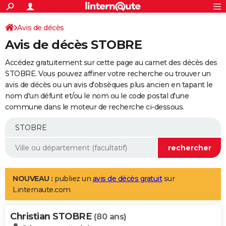
ACTUALITÉS
Connexion
S'inscrire
Avis de décès
Rechercher
Société
Education
Villes
Politique
Faits Divers
Monde
+
SPORT
Avis de décès STOBRE
Football
Cyclisme
Forum
Coupe du monde 2026
Tennis
Rugby
CULTURE
Accédez gratuitement sur cette page au carnet des décès des
TNT
Cinéma
Musique
Programme TV
Streaming
Sorties cinéma
+
STOBRE. Vous pouvez affiner votre recherche ou trouver un
FINANCE
avis de décès ou un avis d'obsèques plus ancien en tapant le
Impôts
Immobilier
Banque
Crédit
Retraite
Epargne
Risques naturels par ville
Assurance
AUTO
nom d'un défunt et/ou le nom ou le code postal d'une
commune dans le moteur de recherche ci-dessous.
Réserver un essai
Berlines
Forum auto
Essais
Citadines
SUV
+
HIGH-TECH
Meilleur smartphone
Ordinateurs
Guide high-tech
Mobiles
Internet
Jeux vidéo
+
BRICOLAGE
Aménagement intérieur
Cuisine
Jardinage
+
Forum
Extérieur
Salle de bains
Rangement
WEEK-END
Escapades
Expositions
Week-end nature
Guides de France
Patrimoine
Musées
+
LIFESTYLE
NOUVEAU :
publiez un
avis de décès gratuit
sur
Linternaute.com
Bien-être
Mode
+
Art de vivre
Loisirs
Modes de vie
SANTE
Christian STOBRE
Guide de la santé
Médicaments
+
Alimentation
Maladies
Sommeil
(80 ans)
VOYAGE