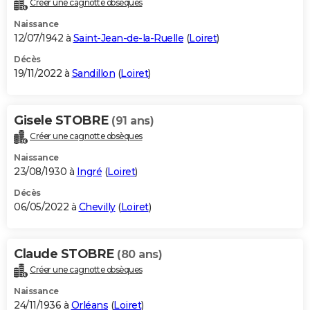
Créer une cagnotte obsèques
City break
Voyage de noces
Climat
Destinations
Voyage nature
Forum
+
PHOTO
Naissance
12/07/1942 à
Saint-Jean-de-la-Ruelle
(
Loiret
)
GUIDES D'ACHAT
Décès
19/11/2022 à
Sandillon
(
Loiret
)
BONS PLANS
CARTE DE VOEUX
Gisele STOBRE
(91 ans)
Carte Bonne année
Carte Pâques
Carte de Noël
Carte Saint-Valentin
Carte d'anniversaire
DICTIONNAIRE
Créer une cagnotte obsèques
Biographies
Expressions
Dictionnaire
Citations
Proverbes
PROGRAMME TV
Naissance
23/08/1930 à
Ingré
(
Loiret
)
COPAINS D'AVANT
Décès
06/05/2022 à
Chevilly
(
Loiret
)
Se connecter
Collèges
Universités
Service militaire
S'inscrire
Lycées
Primaires
Entreprises
Avis de recherche
AVIS DE DÉCÈS
FORUM
Claude STOBRE
(80 ans)
Lifestyle
Sport
Television
Cinema
Bricolage
Culture
Auto
Voyage
Créer une cagnotte obsèques
Naissance
24/11/1936 à
Orléans
(
Loiret
)