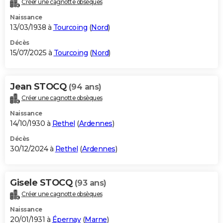
Créer une cagnotte obsèques
City break
Voyage de noces
Climat
Destinations
Voyage nature
Forum
+
PHOTO
Naissance
13/03/1938 à
Tourcoing
(
Nord
)
GUIDES D'ACHAT
Décès
15/07/2025 à
Tourcoing
(
Nord
)
BONS PLANS
CARTE DE VOEUX
Jean STOCQ
(94 ans)
Carte Bonne année
Carte Pâques
Carte de Noël
Carte Saint-Valentin
Carte d'anniversaire
DICTIONNAIRE
Créer une cagnotte obsèques
Biographies
Expressions
Dictionnaire
Citations
Proverbes
PROGRAMME TV
Naissance
14/10/1930 à
Rethel
(
Ardennes
)
COPAINS D'AVANT
Décès
30/12/2024 à
Rethel
(
Ardennes
)
Se connecter
Collèges
Universités
Service militaire
S'inscrire
Lycées
Primaires
Entreprises
Avis de recherche
AVIS DE DÉCÈS
FORUM
Gisele STOCQ
(93 ans)
Lifestyle
Sport
Television
Cinema
Bricolage
Culture
Auto
Voyage
Créer une cagnotte obsèques
Naissance
20/01/1931 à
Épernay
(
Marne
)