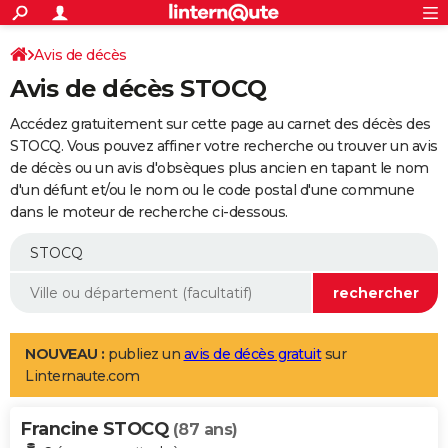
ACTUALITÉS
Connexion
S'inscrire
Avis de décès
Rechercher
Société
Education
Villes
Politique
Faits Divers
Monde
+
SPORT
Avis de décès STOCQ
Football
Cyclisme
Forum
Coupe du monde 2026
Tennis
Rugby
CULTURE
Accédez gratuitement sur cette page au carnet des décès des
TNT
Cinéma
Musique
Programme TV
Streaming
Sorties cinéma
+
STOCQ. Vous pouvez affiner votre recherche ou trouver un avis
FINANCE
de décès ou un avis d'obsèques plus ancien en tapant le nom
Impôts
Immobilier
Banque
Crédit
Retraite
Epargne
Risques naturels par ville
Assurance
AUTO
d'un défunt et/ou le nom ou le code postal d'une commune
dans le moteur de recherche ci-dessous.
Réserver un essai
Berlines
Forum auto
Essais
Citadines
SUV
+
HIGH-TECH
Meilleur smartphone
Ordinateurs
Guide high-tech
Mobiles
Internet
Jeux vidéo
+
BRICOLAGE
Aménagement intérieur
Cuisine
Jardinage
+
Forum
Extérieur
Salle de bains
Rangement
WEEK-END
Escapades
Expositions
Week-end nature
Guides de France
Patrimoine
Musées
+
LIFESTYLE
NOUVEAU :
publiez un
avis de décès gratuit
sur
Linternaute.com
Bien-être
Mode
+
Art de vivre
Loisirs
Modes de vie
SANTE
Francine STOCQ
Guide de la santé
Médicaments
+
Alimentation
Maladies
Sommeil
(87 ans)
VOYAGE