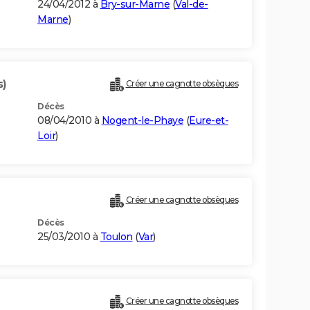
24/04/2012 à
Bry-sur-Marne
(
Val-de-
Marne
)
s)
Créer une cagnotte obsèques
Décès
08/04/2010 à
Nogent-le-Phaye
(
Eure-et-
Loir
)
Créer une cagnotte obsèques
Décès
25/03/2010 à
Toulon
(
Var
)
Créer une cagnotte obsèques