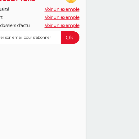
alité
Voir un exemple
rt
Voir un exemple
dossiers d'actu
Voir un exemple