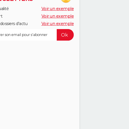
alité
Voir un exemple
rt
Voir un exemple
dossiers d'actu
Voir un exemple