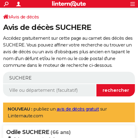
ACTUALITÉS
Connexion
S'inscrire
Avis de décès
Rechercher
Société
Education
Villes
Politique
Faits Divers
Monde
+
SPORT
Avis de décès SUCHERE
Football
Cyclisme
Forum
Coupe du monde 2026
Tennis
Rugby
CULTURE
Accédez gratuitement sur cette page au carnet des décès des
TNT
Cinéma
Musique
Programme TV
Streaming
Sorties cinéma
+
SUCHERE. Vous pouvez affiner votre recherche ou trouver un
FINANCE
avis de décès ou un avis d'obsèques plus ancien en tapant le
Impôts
Immobilier
Banque
Crédit
Retraite
Epargne
Risques naturels par ville
Assurance
AUTO
nom d'un défunt et/ou le nom ou le code postal d'une
commune dans le moteur de recherche ci-dessous.
Réserver un essai
Berlines
Forum auto
Essais
Citadines
SUV
+
HIGH-TECH
Meilleur smartphone
Ordinateurs
Guide high-tech
Mobiles
Internet
Jeux vidéo
+
BRICOLAGE
Aménagement intérieur
Cuisine
Jardinage
+
Forum
Extérieur
Salle de bains
Rangement
WEEK-END
Escapades
Expositions
Week-end nature
Guides de France
Patrimoine
Musées
+
LIFESTYLE
NOUVEAU :
publiez un
avis de décès gratuit
sur
Linternaute.com
Bien-être
Mode
+
Art de vivre
Loisirs
Modes de vie
SANTE
Odile SUCHERE
Guide de la santé
Médicaments
+
Alimentation
Maladies
Sommeil
(66 ans)
VOYAGE