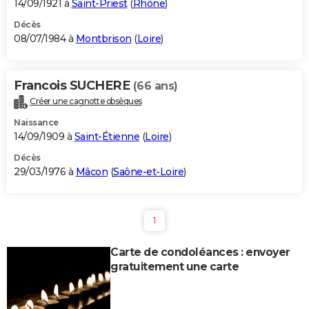
14/09/1921 à
Saint-Priest
(
Rhône
)
Décès
08/07/1984 à
Montbrison
(
Loire
)
Francois SUCHERE
(66 ans)
Créer une cagnotte obsèques
Naissance
14/09/1909 à
Saint-Étienne
(
Loire
)
Décès
29/03/1976 à
Mâcon
(
Saône-et-Loire
)
1
Carte de condoléances : envoyer
gratuitement une carte