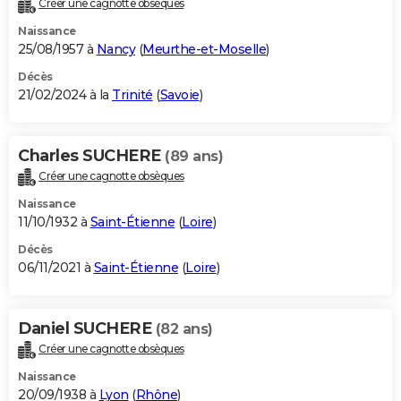
Créer une cagnotte obsèques
City break
Voyage de noces
Climat
Destinations
Voyage nature
Forum
+
PHOTO
Naissance
25/08/1957 à
Nancy
(
Meurthe-et-Moselle
)
GUIDES D'ACHAT
Décès
21/02/2024 à la
Trinité
(
Savoie
)
BONS PLANS
CARTE DE VOEUX
Charles SUCHERE
(89 ans)
Carte Bonne année
Carte Pâques
Carte de Noël
Carte Saint-Valentin
Carte d'anniversaire
DICTIONNAIRE
Créer une cagnotte obsèques
Biographies
Expressions
Dictionnaire
Citations
Proverbes
PROGRAMME TV
Naissance
11/10/1932 à
Saint-Étienne
(
Loire
)
COPAINS D'AVANT
Décès
06/11/2021 à
Saint-Étienne
(
Loire
)
Se connecter
Collèges
Universités
Service militaire
S'inscrire
Lycées
Primaires
Entreprises
Avis de recherche
AVIS DE DÉCÈS
FORUM
Daniel SUCHERE
(82 ans)
Lifestyle
Sport
Television
Cinema
Bricolage
Culture
Auto
Voyage
Créer une cagnotte obsèques
Naissance
20/09/1938 à
Lyon
(
Rhône
)