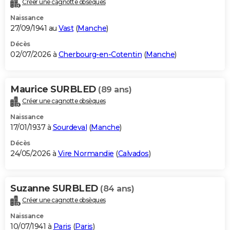
Créer une cagnotte obsèques
City break
Voyage de noces
Climat
Destinations
Voyage nature
Forum
+
PHOTO
Naissance
27/09/1941 au
Vast
(
Manche
)
GUIDES D'ACHAT
Décès
02/07/2026 à
Cherbourg-en-Cotentin
(
Manche
)
BONS PLANS
CARTE DE VOEUX
Maurice SURBLED
(89 ans)
Carte Bonne année
Carte Pâques
Carte de Noël
Carte Saint-Valentin
Carte d'anniversaire
DICTIONNAIRE
Créer une cagnotte obsèques
Biographies
Expressions
Dictionnaire
Citations
Proverbes
PROGRAMME TV
Naissance
17/01/1937 à
Sourdeval
(
Manche
)
COPAINS D'AVANT
Décès
24/05/2026 à
Vire Normandie
(
Calvados
)
Se connecter
Collèges
Universités
Service militaire
S'inscrire
Lycées
Primaires
Entreprises
Avis de recherche
AVIS DE DÉCÈS
FORUM
Suzanne SURBLED
(84 ans)
Lifestyle
Sport
Television
Cinema
Bricolage
Culture
Auto
Voyage
Créer une cagnotte obsèques
Naissance
10/07/1941 à
Paris
(
Paris
)