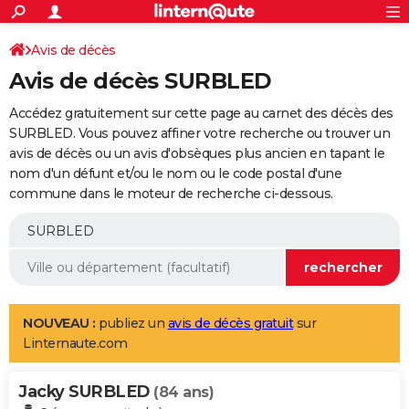
ACTUALITÉS
Connexion
S'inscrire
Avis de décès
Rechercher
Société
Education
Villes
Politique
Faits Divers
Monde
+
SPORT
Avis de décès SURBLED
Football
Cyclisme
Forum
Coupe du monde 2026
Tennis
Rugby
CULTURE
Accédez gratuitement sur cette page au carnet des décès des
TNT
Cinéma
Musique
Programme TV
Streaming
Sorties cinéma
+
SURBLED. Vous pouvez affiner votre recherche ou trouver un
FINANCE
avis de décès ou un avis d'obsèques plus ancien en tapant le
Impôts
Immobilier
Banque
Crédit
Retraite
Epargne
Risques naturels par ville
Assurance
AUTO
nom d'un défunt et/ou le nom ou le code postal d'une
commune dans le moteur de recherche ci-dessous.
Réserver un essai
Berlines
Forum auto
Essais
Citadines
SUV
+
HIGH-TECH
Meilleur smartphone
Ordinateurs
Guide high-tech
Mobiles
Internet
Jeux vidéo
+
BRICOLAGE
Aménagement intérieur
Cuisine
Jardinage
+
Forum
Extérieur
Salle de bains
Rangement
WEEK-END
Escapades
Expositions
Week-end nature
Guides de France
Patrimoine
Musées
+
LIFESTYLE
NOUVEAU :
publiez un
avis de décès gratuit
sur
Linternaute.com
Bien-être
Mode
+
Art de vivre
Loisirs
Modes de vie
SANTE
Jacky SURBLED
Guide de la santé
Médicaments
+
Alimentation
Maladies
Sommeil
(84 ans)
VOYAGE