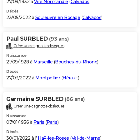
27/09/1932 à
Vire Normandie
(
Calvados
)
Décès
23/05/2022 à
Souleuvre en Bocage
(
Calvados
)
Paul SURBLED
(93 ans)
Créer une cagnotte obsèques
Naissance
21/09/1928 à
Marseille
(
Bouches-du-Rhône
)
Décès
27/03/2022 à
Montpellier
(
Hérault
)
Germaine SURBLED
(86 ans)
Créer une cagnotte obsèques
Naissance
07/01/1936 à
Paris
(
Paris
)
Décès
30/01/2022 à l'
Haÿ-les-Roses
(
Val-de-Marne
)