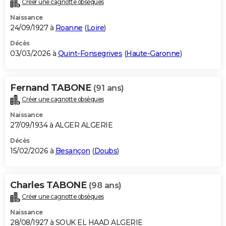
Créer une cagnotte obsèques
City break
Voyage de noces
Climat
Destinations
Voyage nature
Forum
+
PHOTO
Naissance
24/09/1927 à
Roanne
(
Loire
)
GUIDES D'ACHAT
Décès
03/03/2026 à
Quint-Fonsegrives
(
Haute-Garonne
)
BONS PLANS
CARTE DE VOEUX
Fernand TABONE
(91 ans)
Carte Bonne année
Carte Pâques
Carte de Noël
Carte Saint-Valentin
Carte d'anniversaire
DICTIONNAIRE
Créer une cagnotte obsèques
Biographies
Expressions
Dictionnaire
Citations
Proverbes
PROGRAMME TV
Naissance
27/09/1934 à ALGER ALGERIE
COPAINS D'AVANT
Décès
15/02/2026 à
Besançon
(
Doubs
)
Se connecter
Collèges
Universités
Service militaire
S'inscrire
Lycées
Primaires
Entreprises
Avis de recherche
AVIS DE DÉCÈS
FORUM
Charles TABONE
(98 ans)
Lifestyle
Sport
Television
Cinema
Bricolage
Culture
Auto
Voyage
Créer une cagnotte obsèques
Naissance
28/08/1927 à SOUK EL HAAD ALGERIE