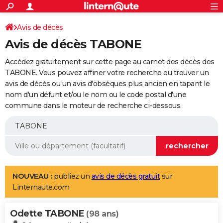
ACTUALITÉS
Connexion
S'inscrire
Avis de décès
Rechercher
Société
Education
Villes
Politique
Faits Divers
Monde
+
SPORT
Avis de décès TABONE
Football
Cyclisme
Forum
Coupe du monde 2026
Tennis
Rugby
CULTURE
Accédez gratuitement sur cette page au carnet des décès des
TNT
Cinéma
Musique
Programme TV
Streaming
Sorties cinéma
+
TABONE. Vous pouvez affiner votre recherche ou trouver un
FINANCE
avis de décès ou un avis d'obsèques plus ancien en tapant le
Impôts
Immobilier
Banque
Crédit
Retraite
Epargne
Risques naturels par ville
Assurance
AUTO
nom d'un défunt et/ou le nom ou le code postal d'une
commune dans le moteur de recherche ci-dessous.
Réserver un essai
Berlines
Forum auto
Essais
Citadines
SUV
+
HIGH-TECH
Meilleur smartphone
Ordinateurs
Guide high-tech
Mobiles
Internet
Jeux vidéo
+
BRICOLAGE
Aménagement intérieur
Cuisine
Jardinage
+
Forum
Extérieur
Salle de bains
Rangement
WEEK-END
Escapades
Expositions
Week-end nature
Guides de France
Patrimoine
Musées
+
LIFESTYLE
NOUVEAU :
publiez un
avis de décès gratuit
sur
Linternaute.com
Bien-être
Mode
+
Art de vivre
Loisirs
Modes de vie
SANTE
Odette TABONE
Guide de la santé
Médicaments
+
Alimentation
Maladies
Sommeil
(98 ans)
VOYAGE