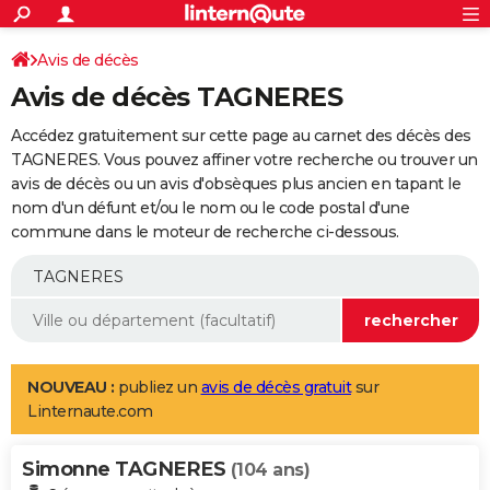
ACTUALITÉS
Connexion
S'inscrire
Avis de décès
Rechercher
Société
Education
Villes
Politique
Faits Divers
Monde
+
SPORT
Avis de décès TAGNERES
Football
Cyclisme
Forum
Coupe du monde 2026
Tennis
Rugby
CULTURE
Accédez gratuitement sur cette page au carnet des décès des
TNT
Cinéma
Musique
Programme TV
Streaming
Sorties cinéma
+
TAGNERES. Vous pouvez affiner votre recherche ou trouver un
FINANCE
avis de décès ou un avis d'obsèques plus ancien en tapant le
Impôts
Immobilier
Banque
Crédit
Retraite
Epargne
Risques naturels par ville
Assurance
AUTO
nom d'un défunt et/ou le nom ou le code postal d'une
commune dans le moteur de recherche ci-dessous.
Réserver un essai
Berlines
Forum auto
Essais
Citadines
SUV
+
HIGH-TECH
Meilleur smartphone
Ordinateurs
Guide high-tech
Mobiles
Internet
Jeux vidéo
+
BRICOLAGE
Aménagement intérieur
Cuisine
Jardinage
+
Forum
Extérieur
Salle de bains
Rangement
WEEK-END
Escapades
Expositions
Week-end nature
Guides de France
Patrimoine
Musées
+
LIFESTYLE
NOUVEAU :
publiez un
avis de décès gratuit
sur
Linternaute.com
Bien-être
Mode
+
Art de vivre
Loisirs
Modes de vie
SANTE
Simonne TAGNERES
Guide de la santé
Médicaments
+
Alimentation
Maladies
Sommeil
(104 ans)
VOYAGE