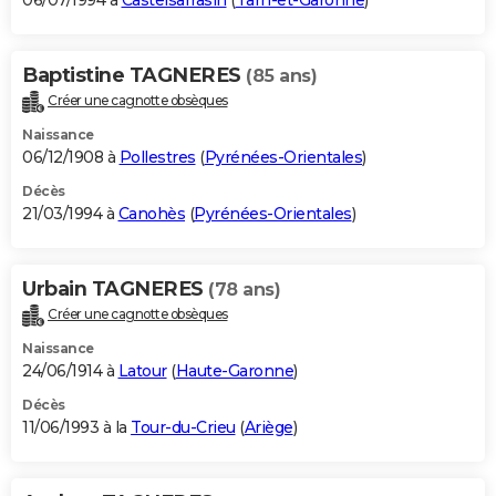
06/07/1994 à
Castelsarrasin
(
Tarn-et-Garonne
)
Baptistine TAGNERES
(85 ans)
Créer une cagnotte obsèques
Naissance
06/12/1908 à
Pollestres
(
Pyrénées-Orientales
)
Décès
21/03/1994 à
Canohès
(
Pyrénées-Orientales
)
Urbain TAGNERES
(78 ans)
Créer une cagnotte obsèques
Naissance
24/06/1914 à
Latour
(
Haute-Garonne
)
Décès
11/06/1993 à la
Tour-du-Crieu
(
Ariège
)