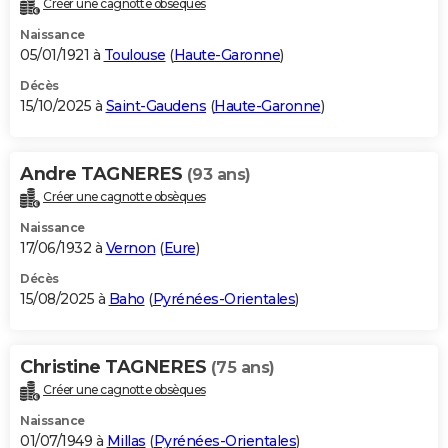
Créer une cagnotte obsèques
City break
Voyage de noces
Climat
Destinations
Voyage nature
Forum
+
PHOTO
Naissance
05/01/1921 à
Toulouse
(
Haute-Garonne
)
GUIDES D'ACHAT
Décès
15/10/2025 à
Saint-Gaudens
(
Haute-Garonne
)
BONS PLANS
CARTE DE VOEUX
Andre TAGNERES
(93 ans)
Carte Bonne année
Carte Pâques
Carte de Noël
Carte Saint-Valentin
Carte d'anniversaire
DICTIONNAIRE
Créer une cagnotte obsèques
Biographies
Expressions
Dictionnaire
Citations
Proverbes
PROGRAMME TV
Naissance
17/06/1932 à
Vernon
(
Eure
)
COPAINS D'AVANT
Décès
15/08/2025 à
Baho
(
Pyrénées-Orientales
)
Se connecter
Collèges
Universités
Service militaire
S'inscrire
Lycées
Primaires
Entreprises
Avis de recherche
AVIS DE DÉCÈS
FORUM
Christine TAGNERES
(75 ans)
Lifestyle
Sport
Television
Cinema
Bricolage
Culture
Auto
Voyage
Créer une cagnotte obsèques
Naissance
01/07/1949 à
Millas
(
Pyrénées-Orientales
)