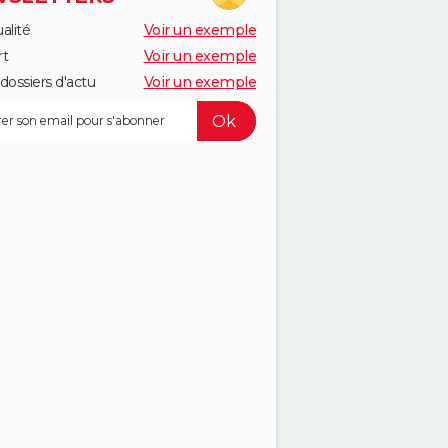
alité
Voir un exemple
rt
Voir un exemple
dossiers d'actu
Voir un exemple