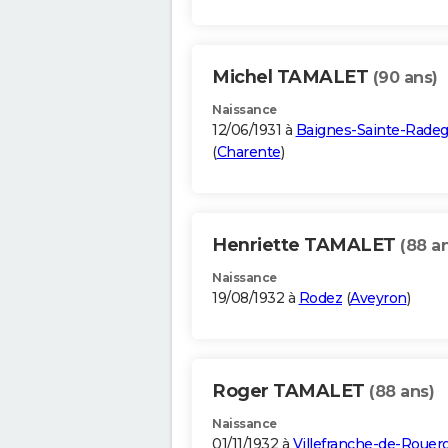
Michel TAMALET
(90 ans)
Naissance
12/06/1931 à
Baignes-Sainte-Rade
(
Charente
)
Henriette TAMALET
(88 a
Naissance
19/08/1932 à
Rodez
(
Aveyron
)
Roger TAMALET
(88 ans)
Naissance
01/11/1932 à
Villefranche-de-Rouer