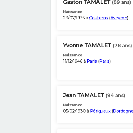
Gaston TAMALET
(89 ans)
Naissance
23/07/1935 à
Goutrens
(
Aveyron
)
Yvonne TAMALET
(78 ans)
Naissance
11/12/1946 à
Paris
(
Paris
)
Jean TAMALET
(94 ans)
Naissance
05/02/1930 à
Périgueux
(
Dordogn