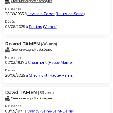
Créer une cagnotte obsèques
City break
Voyage de noces
Climat
Destinations
Voyage nature
Forum
+
PHOTO
Naissance
28/09/1935 à
Levallois-Perret
(
Hauts-de-Seine
)
GUIDES D'ACHAT
Décès
03/08/2025 à
Poitiers
(
Vienne
)
BONS PLANS
CARTE DE VOEUX
Roland TAMEN
(88 ans)
Carte Bonne année
Carte Pâques
Carte de Noël
Carte Saint-Valentin
Carte d'anniversaire
DICTIONNAIRE
Créer une cagnotte obsèques
Biographies
Expressions
Dictionnaire
Citations
Proverbes
PROGRAMME TV
Naissance
02/03/1937 à
Chaumont
(
Haute-Marne
)
COPAINS D'AVANT
Décès
20/06/2025 à
Chaumont
(
Haute-Marne
)
Se connecter
Collèges
Universités
Service militaire
S'inscrire
Lycées
Primaires
Entreprises
Avis de recherche
AVIS DE DÉCÈS
FORUM
David TAMEN
(53 ans)
Lifestyle
Sport
Television
Cinema
Bricolage
Culture
Auto
Voyage
Créer une cagnotte obsèques
Naissance
08/09/1971 à
Drancy
(
Seine-Saint-Denis
)