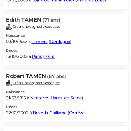
13/05/2005 à
Saint-Benoît-la-Forêt
(
Indre-et-Loire
)
Edith TAMEN
(71 ans)
Créer une cagnotte obsèques
Naissance
03/10/1932 à
Thiviers
(
Dordogne
)
Décès
13/10/2003 à
Paris
(
Paris
)
Robert TAMEN
(87 ans)
Créer une cagnotte obsèques
Naissance
21/03/1915 à
Nanterre
(
Hauts-de-Seine
)
Décès
22/10/2002 à
Brive-la-Gaillarde
(
Corrèze
)