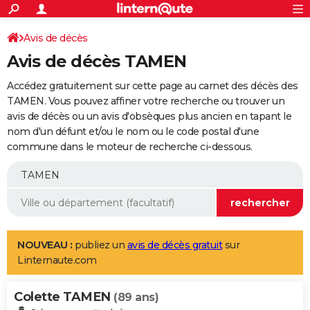
ACTUALITÉS
Connexion
S'inscrire
Avis de décès
Rechercher
Société
Education
Villes
Politique
Faits Divers
Monde
+
SPORT
Avis de décès TAMEN
Football
Cyclisme
Forum
Coupe du monde 2026
Tennis
Rugby
CULTURE
Accédez gratuitement sur cette page au carnet des décès des
TNT
Cinéma
Musique
Programme TV
Streaming
Sorties cinéma
+
TAMEN. Vous pouvez affiner votre recherche ou trouver un
FINANCE
avis de décès ou un avis d'obsèques plus ancien en tapant le
Impôts
Immobilier
Banque
Crédit
Retraite
Epargne
Risques naturels par ville
Assurance
AUTO
nom d'un défunt et/ou le nom ou le code postal d'une
commune dans le moteur de recherche ci-dessous.
Réserver un essai
Berlines
Forum auto
Essais
Citadines
SUV
+
HIGH-TECH
Meilleur smartphone
Ordinateurs
Guide high-tech
Mobiles
Internet
Jeux vidéo
+
BRICOLAGE
Aménagement intérieur
Cuisine
Jardinage
+
Forum
Extérieur
Salle de bains
Rangement
WEEK-END
Escapades
Expositions
Week-end nature
Guides de France
Patrimoine
Musées
+
LIFESTYLE
NOUVEAU :
publiez un
avis de décès gratuit
sur
Linternaute.com
Bien-être
Mode
+
Art de vivre
Loisirs
Modes de vie
SANTE
Colette TAMEN
Guide de la santé
Médicaments
+
Alimentation
Maladies
Sommeil
(89 ans)
VOYAGE