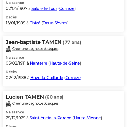
Naissance
07/04/1907 à
Salon-la-Tour
(
Corrèze
)
Décès
13/01/1989 à
Chizé
(
Deux-Sèvres
)
Jean-baptiste TAMEN
(77 ans)
Créer une cagnotte obsèques
Naissance
03/02/1911 à
Nanterre
(
Hauts-de-Seine
)
Décès
02/12/1988 à
Brive-la-Gaillarde
(
Corrèze
)
Lucien TAMEN
(60 ans)
Créer une cagnotte obsèques
Naissance
25/12/1925 à
Saint-Yrieix-la-Perche
(
Haute-Vienne
)
Décès