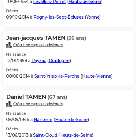
10/06/1934 à
Levallois-Perret
(
Hauts-de-Seine
)
Décès
09/10/2014 à
Rogny-les-Sept-Écluses
(
Yonne
)
Jean-jacques TAMEN
(56 ans)
Créer une cagnotte obsèques
Naissance
12/01/1958 à
Payzac
(
Dordogne
)
Décès
08/08/2014 à
Saint-Yrieix-la-Perche
(
Haute-Vienne
)
Daniel TAMEN
(67 ans)
Créer une cagnotte obsèques
Naissance
06/05/1946 à
Nanterre
(
Hauts-de-Seine
)
Décès
13/06/2013 à
Saint-Cloud
(
Hauts-de-Seine
)