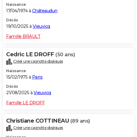
Naissance
City break
Voyage de noces
Climat
Destinations
Voyage nature
Forum
+
PHOTO
17/04/1974 à
Châteaudun
GUIDES D'ACHAT
Décès
19/10/2025 à
Vieuvicq
BONS PLANS
Famille BRAULT
CARTE DE VOEUX
Cedric LE DROFF
(50 ans)
Carte Bonne année
Carte Pâques
Carte de Noël
Carte Saint-Valentin
Carte d'anniversaire
DICTIONNAIRE
Créer une cagnotte obsèques
Biographies
Expressions
Dictionnaire
Citations
Proverbes
PROGRAMME TV
Naissance
15/02/1975 à
Paris
COPAINS D'AVANT
Décès
21/08/2025 à
Vieuvicq
Se connecter
Collèges
Universités
Service militaire
S'inscrire
Lycées
Primaires
Entreprises
Avis de recherche
AVIS DE DÉCÈS
Famille LE DROFF
FORUM
Lifestyle
Sport
Television
Cinema
Bricolage
Culture
Auto
Voyage
Christiane COTTINEAU
(89 ans)
Créer une cagnotte obsèques