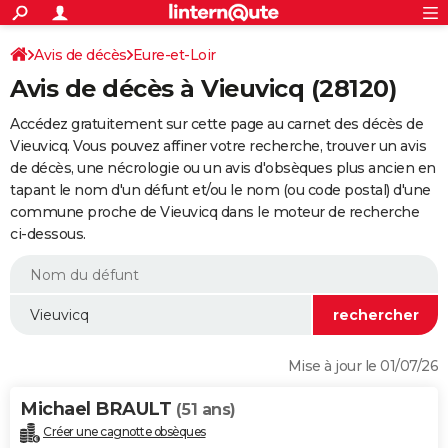
ACTUALITÉS
Connexion
S'inscrire
Avis de décès
Eure-et-Loir
Rechercher
Société
Education
Villes
Politique
Faits Divers
Monde
+
SPORT
Avis de décès à Vieuvicq (28120)
Football
Cyclisme
Forum
Coupe du monde 2026
Tennis
Rugby
CULTURE
Accédez gratuitement sur cette page au carnet des décès de
TNT
Cinéma
Musique
Programme TV
Streaming
Sorties cinéma
+
Vieuvicq. Vous pouvez affiner votre recherche, trouver un avis
FINANCE
de décès, une nécrologie ou un avis d'obsèques plus ancien en
Impôts
Immobilier
Banque
Crédit
Retraite
Epargne
Risques naturels par ville
Assurance
AUTO
tapant le nom d'un défunt et/ou le nom (ou code postal) d'une
commune proche de Vieuvicq dans le moteur de recherche
Réserver un essai
Berlines
Forum auto
Essais
Citadines
SUV
+
HIGH-TECH
ci-dessous.
Meilleur smartphone
Ordinateurs
Guide high-tech
Mobiles
Internet
Jeux vidéo
+
BRICOLAGE
Aménagement intérieur
Cuisine
Jardinage
+
Forum
Extérieur
Salle de bains
Rangement
WEEK-END
Escapades
Expositions
Week-end nature
Guides de France
Patrimoine
Musées
+
LIFESTYLE
Mise à jour le 01/07/26
Bien-être
Mode
+
Art de vivre
Loisirs
Modes de vie
SANTE
Michael BRAULT
(51 ans)
Guide de la santé
Médicaments
+
Alimentation
Maladies
Sommeil
VOYAGE
Créer une cagnotte obsèques