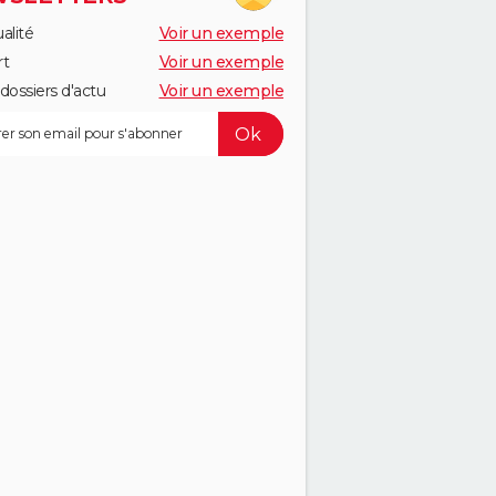
alité
Voir un exemple
rt
Voir un exemple
dossiers d'actu
Voir un exemple