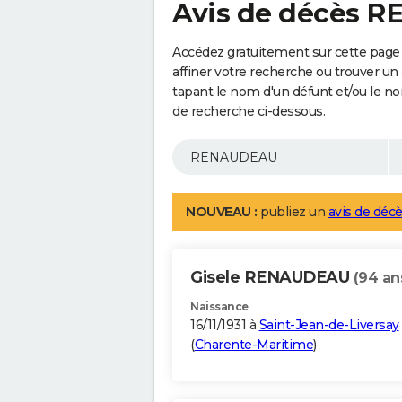
Avis de décès 
Accédez gratuitement sur cette pag
affiner votre recherche ou trouver un
tapant le nom d'un défunt et/ou le 
de recherche ci-dessous.
NOUVEAU :
publiez un
avis de décè
Gisele RENAUDEAU
(94 an
Naissance
16/11/1931 à
Saint-Jean-de-Liversay
(
Charente-Maritime
)