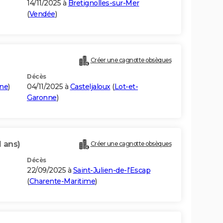
14/11/2025 à
Bretignolles-sur-Mer
(
Vendée
)
Créer une cagnotte obsèques
Décès
nne
)
04/11/2025 à
Casteljaloux
(
Lot-et-
Garonne
)
1 ans)
Créer une cagnotte obsèques
Décès
22/09/2025 à
Saint-Julien-de-l'Escap
(
Charente-Maritime
)