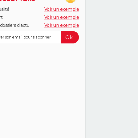
alité
Voir un exemple
rt
Voir un exemple
dossiers d'actu
Voir un exemple