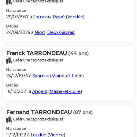
Créer une cagnotte obsèques
City break
Voyage de noces
Climat
Destinations
Voyage nature
Forum
+
PHOTO
Naissance
29/07/1957 à
Foussais-Payré
(
Vendée
)
GUIDES D'ACHAT
Décès
24/09/2025 à
Niort
(
Deux-Sèvres
)
BONS PLANS
CARTE DE VOEUX
Franck TARRONDEAU
(44 ans)
Carte Bonne année
Carte Pâques
Carte de Noël
Carte Saint-Valentin
Carte d'anniversaire
DICTIONNAIRE
Créer une cagnotte obsèques
Biographies
Expressions
Dictionnaire
Citations
Proverbes
PROGRAMME TV
Naissance
24/12/1976 à
Saumur
(
Maine-et-Loire
)
COPAINS D'AVANT
Décès
16/10/2021 à
Angers
(
Maine-et-Loire
)
Se connecter
Collèges
Universités
Service militaire
S'inscrire
Lycées
Primaires
Entreprises
Avis de recherche
AVIS DE DÉCÈS
FORUM
Fernand TARRONDEAU
(87 ans)
Lifestyle
Sport
Television
Cinema
Bricolage
Culture
Auto
Voyage
Créer une cagnotte obsèques
Naissance
11/12/1932 à
Loudun
(
Vienne
)