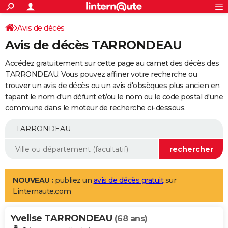
ACTUALITÉS
Connexion
S'inscrire
Avis de décès
Rechercher
Société
Education
Villes
Politique
Faits Divers
Monde
+
SPORT
Avis de décès TARRONDEAU
Football
Cyclisme
Forum
Coupe du monde 2026
Tennis
Rugby
CULTURE
Accédez gratuitement sur cette page au carnet des décès des
TNT
Cinéma
Musique
Programme TV
Streaming
Sorties cinéma
+
TARRONDEAU. Vous pouvez affiner votre recherche ou
FINANCE
trouver un avis de décès ou un avis d'obsèques plus ancien en
Impôts
Immobilier
Banque
Crédit
Retraite
Epargne
Risques naturels par ville
Assurance
AUTO
tapant le nom d'un défunt et/ou le nom ou le code postal d'une
commune dans le moteur de recherche ci-dessous.
Réserver un essai
Berlines
Forum auto
Essais
Citadines
SUV
+
HIGH-TECH
Meilleur smartphone
Ordinateurs
Guide high-tech
Mobiles
Internet
Jeux vidéo
+
BRICOLAGE
Aménagement intérieur
Cuisine
Jardinage
+
Forum
Extérieur
Salle de bains
Rangement
WEEK-END
Escapades
Expositions
Week-end nature
Guides de France
Patrimoine
Musées
+
LIFESTYLE
NOUVEAU :
publiez un
avis de décès gratuit
sur
Linternaute.com
Bien-être
Mode
+
Art de vivre
Loisirs
Modes de vie
SANTE
Yvelise TARRONDEAU
Guide de la santé
Médicaments
+
Alimentation
Maladies
Sommeil
(68 ans)
VOYAGE