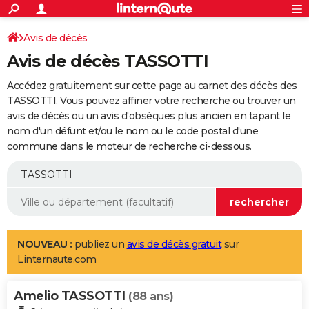
ACTUALITÉS
Connexion
S'inscrire
Avis de décès
Rechercher
Société
Education
Villes
Politique
Faits Divers
Monde
+
SPORT
Avis de décès TASSOTTI
Football
Cyclisme
Forum
Coupe du monde 2026
Tennis
Rugby
CULTURE
Accédez gratuitement sur cette page au carnet des décès des
TNT
Cinéma
Musique
Programme TV
Streaming
Sorties cinéma
+
TASSOTTI. Vous pouvez affiner votre recherche ou trouver un
FINANCE
avis de décès ou un avis d'obsèques plus ancien en tapant le
Impôts
Immobilier
Banque
Crédit
Retraite
Epargne
Risques naturels par ville
Assurance
AUTO
nom d'un défunt et/ou le nom ou le code postal d'une
commune dans le moteur de recherche ci-dessous.
Réserver un essai
Berlines
Forum auto
Essais
Citadines
SUV
+
HIGH-TECH
Meilleur smartphone
Ordinateurs
Guide high-tech
Mobiles
Internet
Jeux vidéo
+
BRICOLAGE
Aménagement intérieur
Cuisine
Jardinage
+
Forum
Extérieur
Salle de bains
Rangement
WEEK-END
Escapades
Expositions
Week-end nature
Guides de France
Patrimoine
Musées
+
LIFESTYLE
NOUVEAU :
publiez un
avis de décès gratuit
sur
Linternaute.com
Bien-être
Mode
+
Art de vivre
Loisirs
Modes de vie
SANTE
Amelio TASSOTTI
Guide de la santé
Médicaments
+
Alimentation
Maladies
Sommeil
(88 ans)
VOYAGE