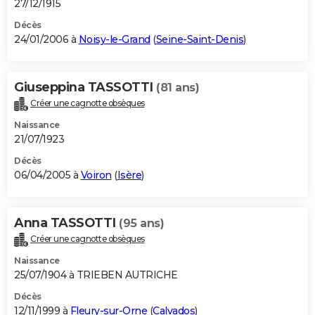
27/12/1915
Décès
24/01/2006 à
Noisy-le-Grand
(
Seine-Saint-Denis
)
Giuseppina TASSOTTI
(81 ans)
Créer une cagnotte obsèques
Naissance
21/07/1923
Décès
06/04/2005 à
Voiron
(
Isère
)
Anna TASSOTTI
(95 ans)
Créer une cagnotte obsèques
Naissance
25/07/1904 à TRIEBEN AUTRICHE
Décès
12/11/1999 à
Fleury-sur-Orne
(
Calvados
)