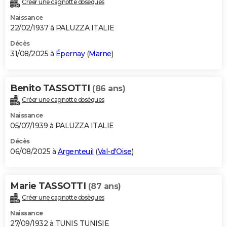
Créer une cagnotte obsèques
City break
Voyage de noces
Climat
Destinations
Voyage nature
Forum
+
PHOTO
Naissance
22/02/1937 à PALUZZA ITALIE
GUIDES D'ACHAT
Décès
31/08/2025 à
Épernay
(
Marne
)
BONS PLANS
CARTE DE VOEUX
Benito TASSOTTI
(86 ans)
Carte Bonne année
Carte Pâques
Carte de Noël
Carte Saint-Valentin
Carte d'anniversaire
DICTIONNAIRE
Créer une cagnotte obsèques
Biographies
Expressions
Dictionnaire
Citations
Proverbes
PROGRAMME TV
Naissance
05/07/1939 à PALUZZA ITALIE
COPAINS D'AVANT
Décès
06/08/2025 à
Argenteuil
(
Val-d'Oise
)
Se connecter
Collèges
Universités
Service militaire
S'inscrire
Lycées
Primaires
Entreprises
Avis de recherche
AVIS DE DÉCÈS
FORUM
Marie TASSOTTI
(87 ans)
Lifestyle
Sport
Television
Cinema
Bricolage
Culture
Auto
Voyage
Créer une cagnotte obsèques
Naissance
27/09/1932 à TUNIS TUNISIE