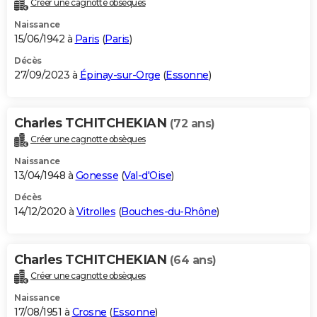
Créer une cagnotte obsèques
City break
Voyage de noces
Climat
Destinations
Voyage nature
Forum
+
PHOTO
Naissance
15/06/1942 à
Paris
(
Paris
)
GUIDES D'ACHAT
Décès
27/09/2023 à
Épinay-sur-Orge
(
Essonne
)
BONS PLANS
CARTE DE VOEUX
Charles TCHITCHEKIAN
(72 ans)
Carte Bonne année
Carte Pâques
Carte de Noël
Carte Saint-Valentin
Carte d'anniversaire
DICTIONNAIRE
Créer une cagnotte obsèques
Biographies
Expressions
Dictionnaire
Citations
Proverbes
PROGRAMME TV
Naissance
13/04/1948 à
Gonesse
(
Val-d'Oise
)
COPAINS D'AVANT
Décès
14/12/2020 à
Vitrolles
(
Bouches-du-Rhône
)
Se connecter
Collèges
Universités
Service militaire
S'inscrire
Lycées
Primaires
Entreprises
Avis de recherche
AVIS DE DÉCÈS
FORUM
Charles TCHITCHEKIAN
(64 ans)
Lifestyle
Sport
Television
Cinema
Bricolage
Culture
Auto
Voyage
Créer une cagnotte obsèques
Naissance
17/08/1951 à
Crosne
(
Essonne
)