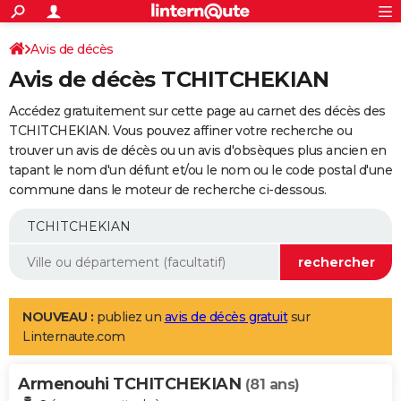
ACTUALITÉS
Connexion
S'inscrire
Avis de décès
Rechercher
Société
Education
Villes
Politique
Faits Divers
Monde
+
SPORT
Avis de décès TCHITCHEKIAN
Football
Cyclisme
Forum
Coupe du monde 2026
Tennis
Rugby
CULTURE
Accédez gratuitement sur cette page au carnet des décès des
TNT
Cinéma
Musique
Programme TV
Streaming
Sorties cinéma
+
TCHITCHEKIAN. Vous pouvez affiner votre recherche ou
FINANCE
trouver un avis de décès ou un avis d'obsèques plus ancien en
Impôts
Immobilier
Banque
Crédit
Retraite
Epargne
Risques naturels par ville
Assurance
AUTO
tapant le nom d'un défunt et/ou le nom ou le code postal d'une
commune dans le moteur de recherche ci-dessous.
Réserver un essai
Berlines
Forum auto
Essais
Citadines
SUV
+
HIGH-TECH
Meilleur smartphone
Ordinateurs
Guide high-tech
Mobiles
Internet
Jeux vidéo
+
BRICOLAGE
Aménagement intérieur
Cuisine
Jardinage
+
Forum
Extérieur
Salle de bains
Rangement
WEEK-END
Escapades
Expositions
Week-end nature
Guides de France
Patrimoine
Musées
+
LIFESTYLE
NOUVEAU :
publiez un
avis de décès gratuit
sur
Linternaute.com
Bien-être
Mode
+
Art de vivre
Loisirs
Modes de vie
SANTE
Armenouhi TCHITCHEKIAN
Guide de la santé
Médicaments
+
Alimentation
Maladies
Sommeil
(81 ans)
VOYAGE