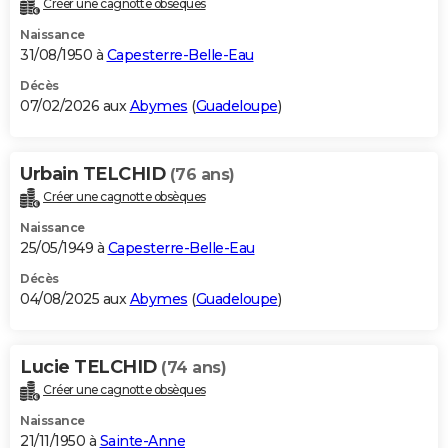
Créer une cagnotte obsèques
City break
Voyage de noces
Climat
Destinations
Voyage nature
Forum
+
PHOTO
Naissance
31/08/1950 à
Capesterre-Belle-Eau
GUIDES D'ACHAT
Décès
07/02/2026 aux
Abymes
(
Guadeloupe
)
BONS PLANS
CARTE DE VOEUX
Urbain TELCHID
(76 ans)
Carte Bonne année
Carte Pâques
Carte de Noël
Carte Saint-Valentin
Carte d'anniversaire
DICTIONNAIRE
Créer une cagnotte obsèques
Biographies
Expressions
Dictionnaire
Citations
Proverbes
PROGRAMME TV
Naissance
25/05/1949 à
Capesterre-Belle-Eau
COPAINS D'AVANT
Décès
04/08/2025 aux
Abymes
(
Guadeloupe
)
Se connecter
Collèges
Universités
Service militaire
S'inscrire
Lycées
Primaires
Entreprises
Avis de recherche
AVIS DE DÉCÈS
FORUM
Lucie TELCHID
(74 ans)
Lifestyle
Sport
Television
Cinema
Bricolage
Culture
Auto
Voyage
Créer une cagnotte obsèques
Naissance
21/11/1950 à
Sainte-Anne