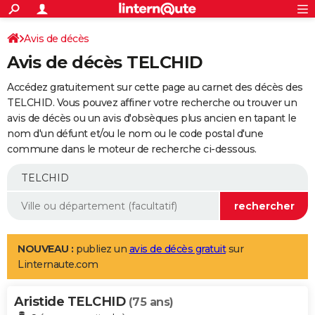
ACTUALITÉS
Connexion
S'inscrire
Avis de décès
Rechercher
Société
Education
Villes
Politique
Faits Divers
Monde
+
SPORT
Avis de décès TELCHID
Football
Cyclisme
Forum
Coupe du monde 2026
Tennis
Rugby
CULTURE
Accédez gratuitement sur cette page au carnet des décès des
TNT
Cinéma
Musique
Programme TV
Streaming
Sorties cinéma
+
TELCHID. Vous pouvez affiner votre recherche ou trouver un
FINANCE
avis de décès ou un avis d'obsèques plus ancien en tapant le
Impôts
Immobilier
Banque
Crédit
Retraite
Epargne
Risques naturels par ville
Assurance
AUTO
nom d'un défunt et/ou le nom ou le code postal d'une
commune dans le moteur de recherche ci-dessous.
Réserver un essai
Berlines
Forum auto
Essais
Citadines
SUV
+
HIGH-TECH
Meilleur smartphone
Ordinateurs
Guide high-tech
Mobiles
Internet
Jeux vidéo
+
BRICOLAGE
Aménagement intérieur
Cuisine
Jardinage
+
Forum
Extérieur
Salle de bains
Rangement
WEEK-END
Escapades
Expositions
Week-end nature
Guides de France
Patrimoine
Musées
+
LIFESTYLE
NOUVEAU :
publiez un
avis de décès gratuit
sur
Linternaute.com
Bien-être
Mode
+
Art de vivre
Loisirs
Modes de vie
SANTE
Aristide TELCHID
Guide de la santé
Médicaments
+
Alimentation
Maladies
Sommeil
(75 ans)
VOYAGE