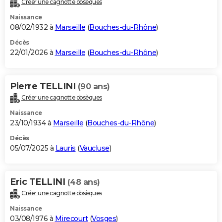
Créer une cagnotte obsèques
City break
Voyage de noces
Climat
Destinations
Voyage nature
Forum
+
PHOTO
Naissance
08/02/1932 à
Marseille
(
Bouches-du-Rhône
)
GUIDES D'ACHAT
Décès
22/01/2026 à
Marseille
(
Bouches-du-Rhône
)
BONS PLANS
CARTE DE VOEUX
Pierre TELLINI
(90 ans)
Carte Bonne année
Carte Pâques
Carte de Noël
Carte Saint-Valentin
Carte d'anniversaire
DICTIONNAIRE
Créer une cagnotte obsèques
Biographies
Expressions
Dictionnaire
Citations
Proverbes
PROGRAMME TV
Naissance
23/10/1934 à
Marseille
(
Bouches-du-Rhône
)
COPAINS D'AVANT
Décès
05/07/2025 à
Lauris
(
Vaucluse
)
Se connecter
Collèges
Universités
Service militaire
S'inscrire
Lycées
Primaires
Entreprises
Avis de recherche
AVIS DE DÉCÈS
FORUM
Eric TELLINI
(48 ans)
Lifestyle
Sport
Television
Cinema
Bricolage
Culture
Auto
Voyage
Créer une cagnotte obsèques
Naissance
03/08/1976 à
Mirecourt
(
Vosges
)