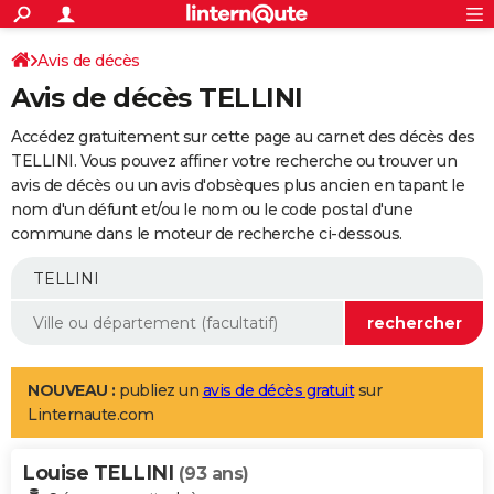
ACTUALITÉS
Connexion
S'inscrire
Avis de décès
Rechercher
Société
Education
Villes
Politique
Faits Divers
Monde
+
SPORT
Avis de décès TELLINI
Football
Cyclisme
Forum
Coupe du monde 2026
Tennis
Rugby
CULTURE
Accédez gratuitement sur cette page au carnet des décès des
TNT
Cinéma
Musique
Programme TV
Streaming
Sorties cinéma
+
TELLINI. Vous pouvez affiner votre recherche ou trouver un
FINANCE
avis de décès ou un avis d'obsèques plus ancien en tapant le
Impôts
Immobilier
Banque
Crédit
Retraite
Epargne
Risques naturels par ville
Assurance
AUTO
nom d'un défunt et/ou le nom ou le code postal d'une
commune dans le moteur de recherche ci-dessous.
Réserver un essai
Berlines
Forum auto
Essais
Citadines
SUV
+
HIGH-TECH
Meilleur smartphone
Ordinateurs
Guide high-tech
Mobiles
Internet
Jeux vidéo
+
BRICOLAGE
Aménagement intérieur
Cuisine
Jardinage
+
Forum
Extérieur
Salle de bains
Rangement
WEEK-END
Escapades
Expositions
Week-end nature
Guides de France
Patrimoine
Musées
+
LIFESTYLE
NOUVEAU :
publiez un
avis de décès gratuit
sur
Linternaute.com
Bien-être
Mode
+
Art de vivre
Loisirs
Modes de vie
SANTE
Louise TELLINI
Guide de la santé
Médicaments
+
Alimentation
Maladies
Sommeil
(93 ans)
VOYAGE